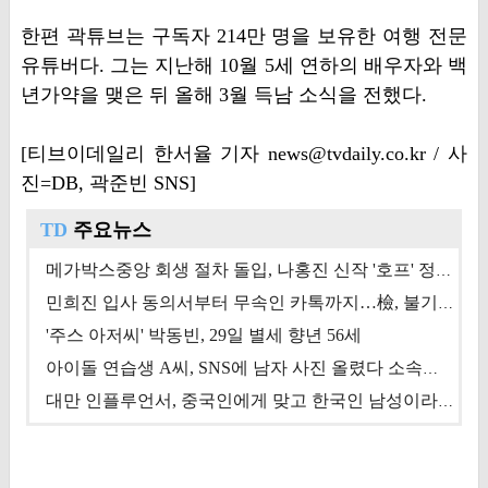
한편 곽튜브는 구독자 214만 명을 보유한 여행 전문
유튜버다. 그는 지난해 10월 5세 연하의 배우자와 백
년가약을 맺은 뒤 올해 3월 득남 소식을 전했다.
[티브이데일리 한서율 기자 news@tvdaily.co.kr / 사
진=DB, 곽준빈 SNS]
TD
주요뉴스
메가박스중앙 회생 절차 돌입, 나홍진 신작 '호프' 정상 개봉에 쏠린 시선 [상반기 결산 기획]
민희진 입사 동의서부터 무속인 카톡까지…檢, 불기소 처분 근거들 [이슈&톡]
'주스 아저씨' 박동빈, 29일 별세 향년 56세
아이돌 연습생 A씨, SNS에 남자 사진 올렸다 소속사 퇴출
대만 인플루언서, 중국인에게 맞고 한국인 남성이라 진술 '후폭풍'