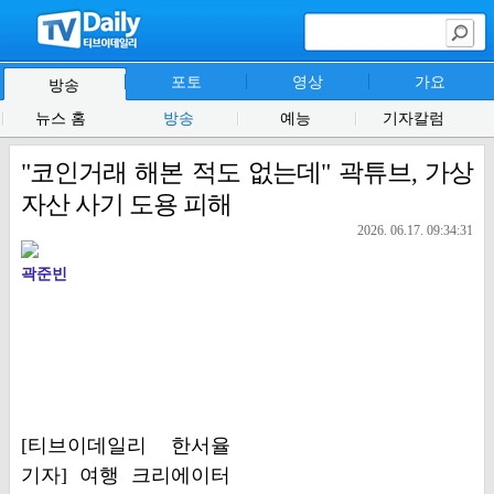
포토
영상
가요
방송
뉴스 홈
방송
예능
기자칼럼
"코인거래 해본 적도 없는데" 곽튜브, 가상
자산 사기 도용 피해
2026. 06.17. 09:34:31
곽준빈
[티브이데일리 한서율
기자] 여행 크리에이터