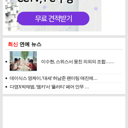
최신
연예 뉴스
이수현, 스위스서 뭉친 의외의 조합……
데이식스 영케이, '대세' 허남준 팬미팅 매진에…
다영X박재범, '엠카'서 '플러티' 페어 안무 …