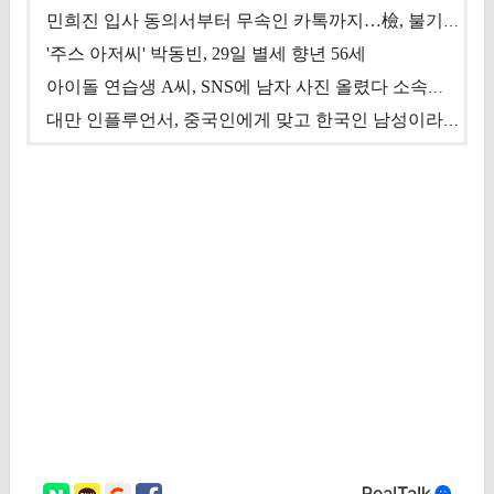
민희진 입사 동의서부터 무속인 카톡까지…檢, 불기소 처분 근거들 [이슈&톡]
'주스 아저씨' 박동빈, 29일 별세 향년 56세
아이돌 연습생 A씨, SNS에 남자 사진 올렸다 소속사 퇴출
대만 인플루언서, 중국인에게 맞고 한국인 남성이라 진술 '후폭풍'