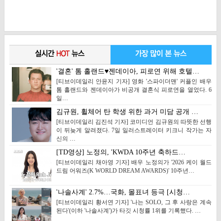
'결혼' 톰 홀랜드♥젠데이아, 피로연 위해 호텔…
[티브이데일리 안윤지 기자] 영화 '스파이더맨' 커플인 배우
톰 홀랜드와 젠데이아가 비공개 결혼식 피로연을 열었다. 6
일…
김규원, 휠체어 탄 학생 위한 과거 미담 공개 …
[티브이데일리 김진석 기자] 코미디언 김규원의 따뜻한 선행
이 뒤늦게 알려졌다. 7일 일러스트레이터 키크니 작가는 자
신의 …
[TD영상] 노정의, 'KWDA 10주년 축하드…
[티브이데일리 채아영 기자] 배우 노정의가 '2026 케이 월드
드림 어워즈(K WORLD DREAM AWARDS)' 10주년…
'나솔사계' 2.7%…국화, 몰표녀 등극 [시청…
[티브이데일리 황서연 기자] '나는 SOLO, 그 후 사랑은 계속
된다'(이하 '나솔사계')가 타깃 시청률 1위를 기록했다. …