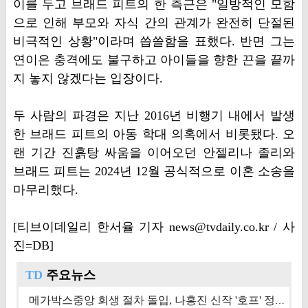
이를 두고 브래드 피트의 한 측근은 "일방적인 모함
으로 인해 부모와 자식 간의 관계가 완전히 단절된
비극적인 상황"이라며 씁쓸함을 표했다. 반면 그는
연이은 충격에도 불구하고 아이들을 향한 끈을 끝까
지 놓지 않겠다는 입장이다.
두 사람의 파경은 지난 2016년 비행기 내에서 발생
한 브래드 피트의 아동 학대 의혹에서 비롯됐다. 오
랜 기간 진흙탕 싸움을 이어오던 안젤리나 졸리와
브래드 피트는 2024년 12월 공식적으로 이혼 소송을
마무리했다.
[티브이데일리 한서율 기자 news@tvdaily.co.kr / 사
진=DB]
TD
주요뉴스
메가박스중앙 회생 절차 돌입, 나홍진 신작 '호프' 정상 개봉에 쏠린 시선 [상반기 결산 기획]