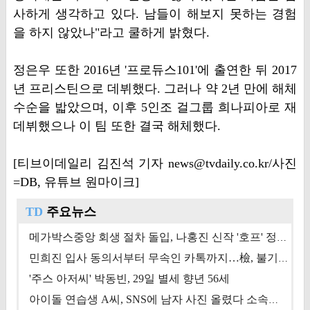
사하게 생각하고 있다. 남들이 해보지 못하는 경험
을 하지 않았나"라고 쿨하게 밝혔다.
정은우 또한 2016년 '프로듀스101'에 출연한 뒤 2017
년 프리스틴으로 데뷔했다. 그러나 약 2년 만에 해체
수순을 밟았으며, 이후 5인조 걸그룹 희나피아로 재
데뷔했으나 이 팀 또한 결국 해체했다.
[티브이데일리 김진석 기자 news@tvdaily.co.kr/사진
=DB, 유튜브 원마이크]
TD
주요뉴스
메가박스중앙 회생 절차 돌입, 나홍진 신작 '호프' 정상 개봉에 쏠린 시선 [상반기 결산 기획]
민희진 입사 동의서부터 무속인 카톡까지…檢, 불기소 처분 근거들 [이슈&톡]
'주스 아저씨' 박동빈, 29일 별세 향년 56세
아이돌 연습생 A씨, SNS에 남자 사진 올렸다 소속사 퇴출