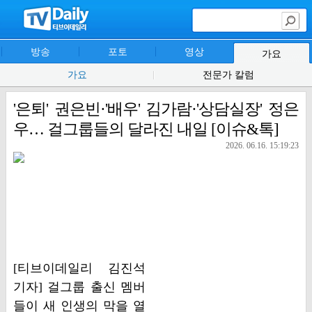
방송
포토
영상
가요
가요
전문가 칼럼
'은퇴' 권은빈·'배우' 김가람·'상담실장' 정은
우… 걸그룹들의 달라진 내일 [이슈&톡]
2026. 06.16. 15:19:23
[티브이데일리 김진석
기자] 걸그룹 출신 멤버
들이 새 인생의 막을 열