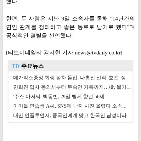
했다.
​한편, 두 사람은 지난 9일 소속사를 통해 "14년간의
연인 관계를 정리하고 좋은 동료로 남기로 했다"며
공식적인 결별을 선언했다.
[티브이데일리 김지현 기자 news@tvdaily.co.kr]
TD
주요뉴스
메가박스중앙 회생 절차 돌입, 나홍진 신작 '호프' 정상 개봉에 쏠린 시선 [상반기 결산 기획]
민희진 입사 동의서부터 무속인 카톡까지…檢, 불기소 처분 근거들 [이슈&톡]
'주스 아저씨' 박동빈, 29일 별세 향년 56세
아이돌 연습생 A씨, SNS에 남자 사진 올렸다 소속사 퇴출
대만 인플루언서, 중국인에게 맞고 한국인 남성이라 진술 '후폭풍'