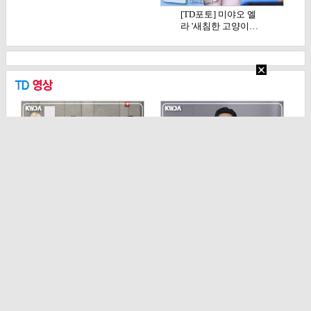
[TD포토] 미야오 엘
라 '새침한 고양이…
[TD영상] 82메이저,
[TD영상] 류승룡, 'K
영상 속에서도 …
WDA 10주년…
기사 목록