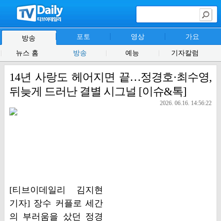
포토
영상
가요
방송
뉴스 홈
방송
예능
기자칼럼
14년 사랑도 헤어지면 끝…정경호·최수영,
뒤늦게 드러난 결별 시그널 [이슈&톡]
2026. 06.16. 14:56:22
[티브이데일리 김지현
기자] 장수 커플로 세간
의 부러움을 샀던 정경