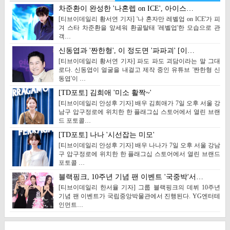
차준환이 완성한 '나혼렙 on ICE', 아이스…
[티브이데일리 황서연 기자] '나 혼자만 레벨업 on ICE'가 피
겨 스타 차준환을 앞세워 환골탈태 '레벨업'한 모습으로 관
객…
신동엽과 '짠한형', 이 정도면 '파파괴' [이…
[티브이데일리 황서연 기자] 파도 파도 괴담이라는 말 그대
로다. 신동엽이 얼굴을 내걸고 제작 중인 유튜브 '짠한형 신
동엽'이 …
[TD포토] 김희애 '미소 활짝~'
[티브이데일리 안성후 기자] 배우 김희애가 7일 오후 서울 강
남구 압구정로에 위치한 한 플래그십 스토어에서 열린 브랜
드 포토콜…
[TD포토] 나나 '시선잡는 미모'
[티브이데일리 안성후 기자] 배우 나나가 7일 오후 서울 강남
구 압구정로에 위치한 한 플래그십 스토어에서 열린 브랜드
포토콜 …
블랙핑크, 10주년 기념 팬 이벤트 '국중박'서…
[티브이데일리 한서율 기자] 그룹 블랙핑크의 데뷔 10주년
기념 팬 이벤트가 국립중앙박물관에서 진행된다. YG엔터테
인먼트…