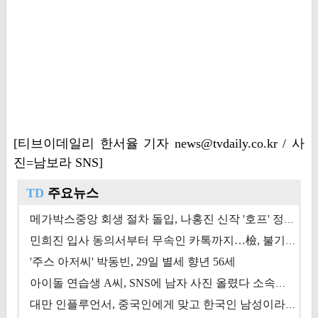
[티브이데일리 한서율 기자 news@tvdaily.co.kr / 사
진=남보라 SNS]
TD
주요뉴스
메가박스중앙 회생 절차 돌입, 나홍진 신작 '호프' 정상 개봉에 쏠린 시선 [상반기 결산 기획]
민희진 입사 동의서부터 무속인 카톡까지…檢, 불기소 처분 근거들 [이슈&톡]
'주스 아저씨' 박동빈, 29일 별세 향년 56세
아이돌 연습생 A씨, SNS에 남자 사진 올렸다 소속사 퇴출
대만 인플루언서, 중국인에게 맞고 한국인 남성이라 진술 '후폭풍'