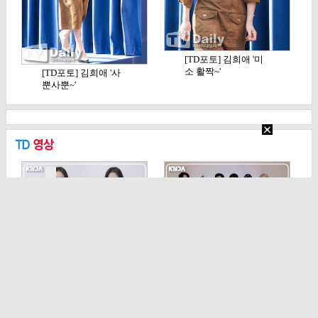
[TD포토] 김희애 '미
소 활짝~'
[TD포토] 김희애 '사
뿐사뿐~'
[TD영상] 손나은, '한
[TD영상] 피원하모
결같은 손나예쁨…
니, KWDA 10주…