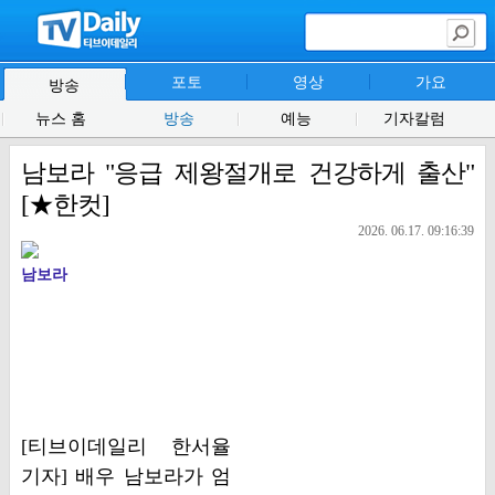
포토
영상
가요
방송
뉴스 홈
방송
예능
기자칼럼
남보라 "응급 제왕절개로 건강하게 출산"
[★한컷]
2026. 06.17. 09:16:39
남보라
[티브이데일리 한서율
기자] 배우 남보라가 엄