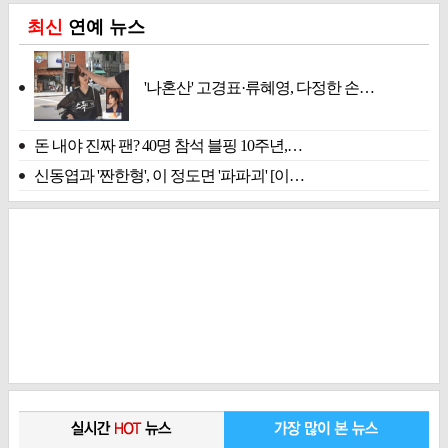
최신
연예 뉴스
'나혼산' 고경표·류혜영, 다정한 손…
돈 내야 진짜 팬? 40명 참석 블핑 10주년,…
신동엽과 '짠한형', 이 정도면 '파파괴' [이…