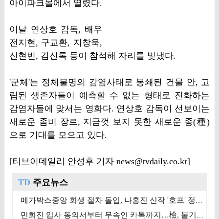
아이파크몰에서 열렸다.
이날 연상호 감독, 배우
전지현, 구교환, 지창욱,
신현빈, 김신록 등이 참석해 자리를 빛냈다.
'군체'는 정체불명의 감염사태로 봉쇄된 건물 안, 고
립된 생존자들이 예측할 수 없는 형태로 진화하는
감염자들에 맞서는 영화다. 연상호 감독이 선보이는
새로운 좀비 장르, 지금껏 보지 못한 새로운 종(種)
으로 기대를 모으고 있다.
[티브이데일리 안성후 기자 news@tvdaily.co.kr]
TD
주요뉴스
메가박스중앙 회생 절차 돌입, 나홍진 신작 '호프' 정상 개봉에 쏠린 시선 [상반기 결산 기획]
민희진 입사 동의서부터 무속인 카톡까지…檢, 불기소 처분 근거들 [이슈&톡]