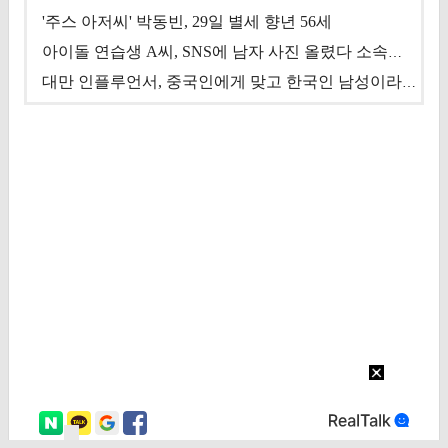
'주스 아저씨' 박동빈, 29일 별세 향년 56세
아이돌 연습생 A씨, SNS에 남자 사진 올렸다 소속사 퇴출
대만 인플루언서, 중국인에게 맞고 한국인 남성이라 진술 '후폭풍'