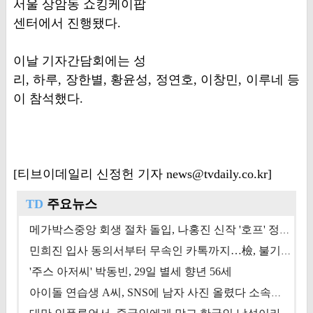
서울 상암동 쇼킹케이팝
센터에서 진행됐다.
이날 기자간담회에는 성
리, 하루, 장한별, 황윤성, 정연호, 이창민, 이루네 등
이 참석했다.
[티브이데일리 신정헌 기자 news@tvdaily.co.kr]
TD
주요뉴스
메가박스중앙 회생 절차 돌입, 나홍진 신작 '호프' 정상 개봉에 쏠린 시선 [상반기 결산 기획]
민희진 입사 동의서부터 무속인 카톡까지…檢, 불기소 처분 근거들 [이슈&톡]
'주스 아저씨' 박동빈, 29일 별세 향년 56세
아이돌 연습생 A씨, SNS에 남자 사진 올렸다 소속사 퇴출