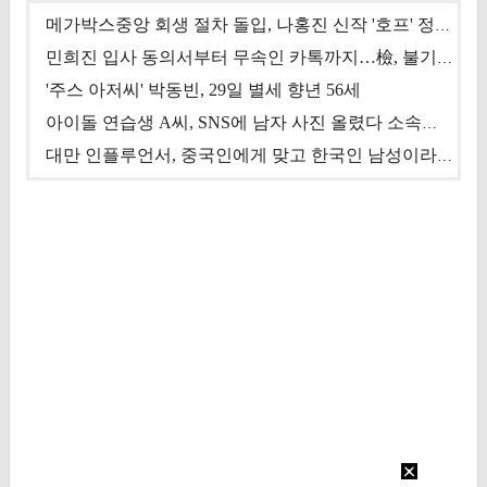
메가박스중앙 회생 절차 돌입, 나홍진 신작 '호프' 정상 개봉에 쏠린 시선 [상반기 결산 기획]
민희진 입사 동의서부터 무속인 카톡까지…檢, 불기소 처분 근거들 [이슈&톡]
'주스 아저씨' 박동빈, 29일 별세 향년 56세
아이돌 연습생 A씨, SNS에 남자 사진 올렸다 소속사 퇴출
대만 인플루언서, 중국인에게 맞고 한국인 남성이라 진술 '후폭풍'