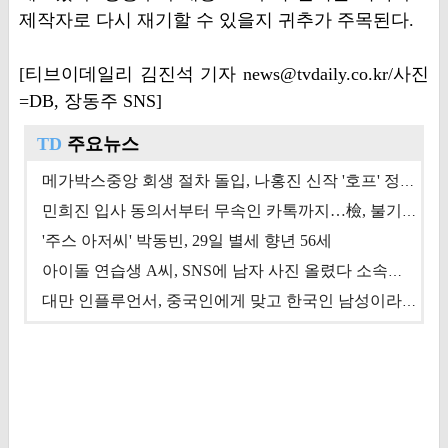
제작자로 다시 재기할 수 있을지 귀추가 주목된다.
[티브이데일리 김진석 기자 news@tvdaily.co.kr/사진
=DB, 장동주 SNS]
TD
주요뉴스
메가박스중앙 회생 절차 돌입, 나홍진 신작 '호프' 정상 개봉에 쏠린 시선 [상반기 결산 기획]
민희진 입사 동의서부터 무속인 카톡까지…檢, 불기소 처분 근거들 [이슈&톡]
'주스 아저씨' 박동빈, 29일 별세 향년 56세
아이돌 연습생 A씨, SNS에 남자 사진 올렸다 소속사 퇴출
대만 인플루언서, 중국인에게 맞고 한국인 남성이라 진술 '후폭풍'