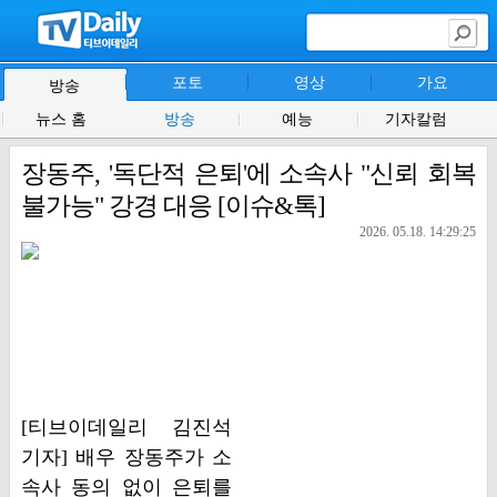
포토
영상
가요
방송
뉴스 홈
방송
예능
기자칼럼
장동주, '독단적 은퇴'에 소속사 "신뢰 회복
불가능" 강경 대응 [이슈&톡]
2026. 05.18. 14:29:25
[티브이데일리 김진석
기자] 배우 장동주가 소
속사 동의 없이 은퇴를