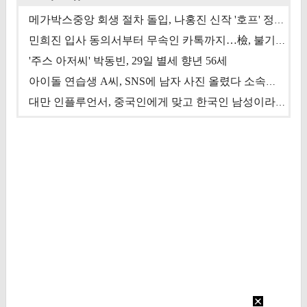
메가박스중앙 회생 절차 돌입, 나홍진 신작 '호프' 정상 개봉에 쏠린 시선 [상반기 결산 기획]
민희진 입사 동의서부터 무속인 카톡까지…檢, 불기소 처분 근거들 [이슈&톡]
'주스 아저씨' 박동빈, 29일 별세 향년 56세
아이돌 연습생 A씨, SNS에 남자 사진 올렸다 소속사 퇴출
대만 인플루언서, 중국인에게 맞고 한국인 남성이라 진술 '후폭풍'