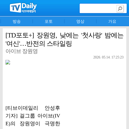
방송
포토
영상
가요
[TD포토+] 장원영, 낮에는 '첫사랑' 밤에는
'여신'…반전의 스타일링
아이브 장원영
2026. 05.14. 17:25:23
[티브이데일리 안성후
기자] 걸그룹 아이브(IV
E)의 장원영이 극명한