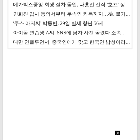
메가박스중앙 회생 절차 돌입, 나홍진 신작 '호프' 정상 개봉에 쏠린 시선 [상반기 결산 기획]
민희진 입사 동의서부터 무속인 카톡까지…檢, 불기소 처분 근거들 [이슈&톡]
'주스 아저씨' 박동빈, 29일 별세 향년 56세
아이돌 연습생 A씨, SNS에 남자 사진 올렸다 소속사 퇴출
대만 인플루언서, 중국인에게 맞고 한국인 남성이라 진술 '후폭풍'