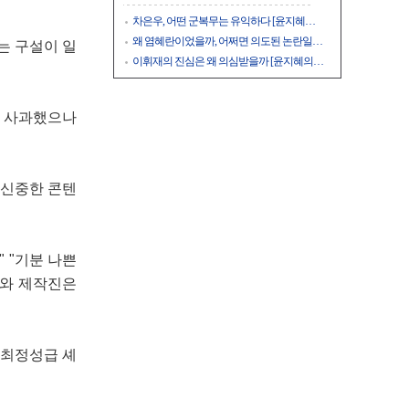
차은우, 어떤 군복무는 유익하다 [윤지혜…
왜 염혜란이었을까, 어쩌면 의도된 논란일…
는 구설이 일
이휘재의 진심은 왜 의심받을까 [윤지혜의…
식 사과했으나
 신중한 콘텐
 "기분 나쁜
프와 제작진은
 최정성급 셰