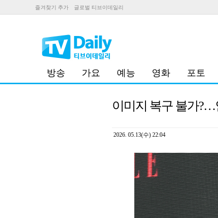
즐겨찾기 추가
글로벌 티브이데일리
방송
가요
예능
영화
포토
이미지 복구 불가?…
2026. 05.13(수) 22:04