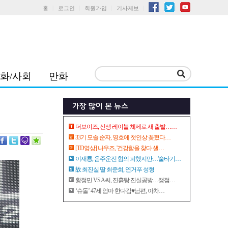
홈
로그인
회원가입
기사제보
화/사회
만화
더보이즈, 신생 레이블 체제로 새 출발……
33기 모솔 순자, 영호에 첫인상 꽂혔다…
[TD영상] 나우즈, '건강함을 찾다 샐…
이재룡, 음주운전 혐의 피했지만…'술타기…
故 최진실 딸 최준희, 연거푸 성형
황정민 VS A씨, 진흙탕 진실공방…쟁점…
‘슈돌’ 47세 엄마 한다감♥남편, 아차…