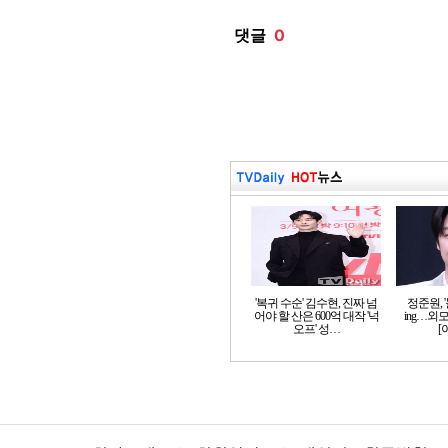
'복귀 수순' 김수현, 진짜 넘
정준원, 
어야 할 산은 600억 대작 '넉
ing…외
오프' 성…
[