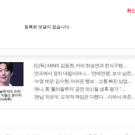
[단독] AB6IX 김동현, 카라 한승연과 한식구됐…
연프에서 정치 대립이라니… '연애전쟁', 보수 남친
'누명 벗은' 김수현, 아쉬운 행보…소통 빠진 상업…
제니, 美 '롤라팔루자' 공연 외신들 냉혹 평가 "…
'놀뭐' 태도 논란
모 악플도 쏟아져
'완납' 차은우, 도덕적 책임은 다했다…이하늬·유준
이슈&톡]