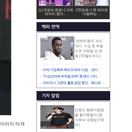
[신국장의 현장+] 거제
[TD포토+] 맷 데이먼
파이리 원이…
'사랑하는 …
'성매매 혐의' 퍼프
대디, 수감 중 싸움
으로 석방일 또 변
동 [TD할리우드]
마약·가정폭력 30대 日 배우 사망…코미…
"미성년자에 부적절 연락" 美 밴드 기타…
아리아나 그란데, 활동 잠정 중단…웨스트…
단종도 봄동비빔밥
을 좋아했을까 [윤
지혜의 대중탐구영
 이미지 타격
역]