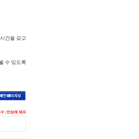
 시간을 갖고
뵐 수 있도록
모수
|
안성재 셰프