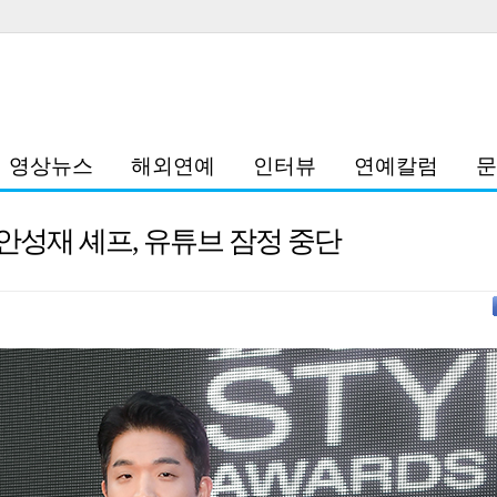
영상뉴스
해외연예
인터뷰
연예칼럼
문
안성재 셰프, 유튜브 잠정 중단