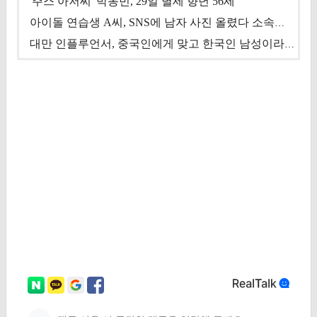
'주스 아저씨' 박동빈, 29일 별세 향년 56세
아이돌 연습생 A씨, SNS에 남자 사진 올렸다 소속사 퇴출
대만 인플루언서, 중국인에게 맞고 한국인 남성이라 진술 '후폭풍'