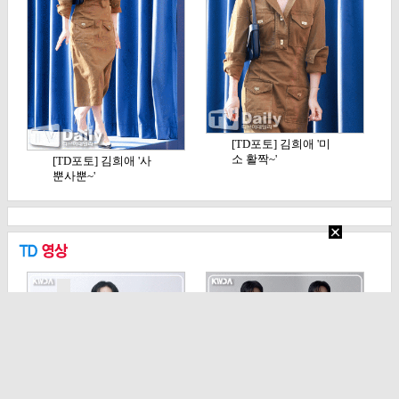
[TD포토] 김희애 '미
소 활짝~'
[TD포토] 김희애 '사
뿐사뿐~'
[TD영상] 정해인, '오
[TD영상] 안보현, 재
늘도 촉촉 눈빛…
벌형사 진이수처럼…