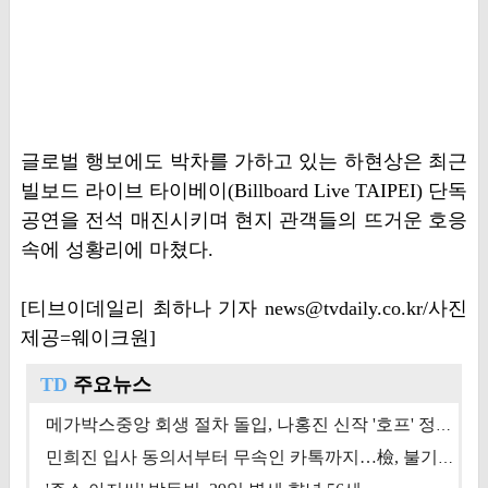
글로벌 행보에도 박차를 가하고 있는 하현상은 최근
빌보드 라이브 타이베이(Billboard Live TAIPEI) 단독
공연을 전석 매진시키며 현지 관객들의 뜨거운 호응
속에 성황리에 마쳤다.
[티브이데일리 최하나 기자 news@tvdaily.co.kr/사진
제공=웨이크원]
TD
주요뉴스
메가박스중앙 회생 절차 돌입, 나홍진 신작 '호프' 정상 개봉에 쏠린 시선 [상반기 결산 기획]
민희진 입사 동의서부터 무속인 카톡까지…檢, 불기소 처분 근거들 [이슈&톡]