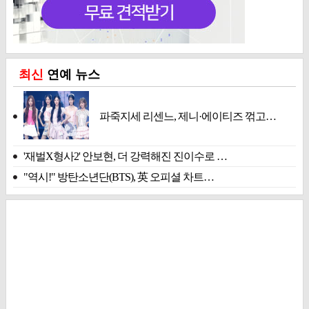
최신
연예 뉴스
파죽지세 리센느, 제니·에이티즈 꺾고…
'재벌X형사2' 안보현, 더 강력해진 진이수로 …
"역시!" 방탄소년단(BTS), 英 오피셜 차트…