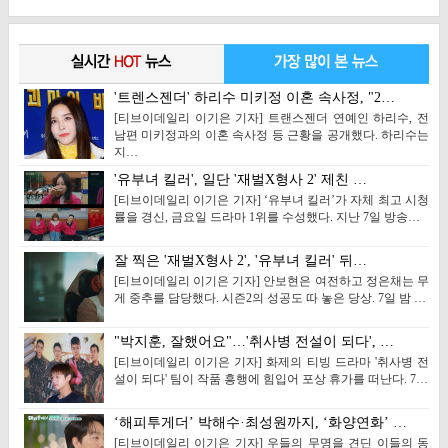
'트렌스젠더' 하리수 미키정 이혼 속사정, "2…
[티브이데일리 이기은 기자] 트랜스젠더 연예인 하리수, 전
남편 미키정과의 이혼 속사정 등 근황을 공개했다. 하리수는
지…
'유부녀 킬러', 일단 '재벌X형사 2' 제친 …
[티브이데일리 이기은 기자] ‘유부녀 킬러’가 자체 최고 시청
률을 경신, 금요일 드라마 1위를 수성했다. 지난 7일 방송…
잘 찍은 '재벌X형사 2', '유부녀 킬러' 뒤…
[티브이데일리 이기은 기자] 안보현은 여전하고 정은채는 무
게 중추를 담당했다. 시즌2의 성공도 따 놓은 당상. 7일 밤 …
"박지훈, 잘했어요"…'취사병 전설이 되다', …
[티브이데일리 이기은 기자] 화제의 티빙 드라마 '취사병 전
설이 되다' 팀이 작품 흥행에 힘입어 포상 휴가를 떠난다. 7…
‘해피투게더’ 박해수·최성원까지, ‘화양연화’ …
[티브이데일리 이기은 기자] 우들의 무명을 견딘 이들의 동