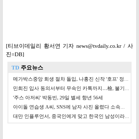
[티브이데일리 황서연 기자 news@tvdaily.co.kr / 사
진=DB]
TD
주요뉴스
메가박스중앙 회생 절차 돌입, 나홍진 신작 '호프' 정상 개봉에 쏠린 시선 [상반기 결산 기획]
민희진 입사 동의서부터 무속인 카톡까지…檢, 불기소 처분 근거들 [이슈&톡]
'주스 아저씨' 박동빈, 29일 별세 향년 56세
아이돌 연습생 A씨, SNS에 남자 사진 올렸다 소속사 퇴출
대만 인플루언서, 중국인에게 맞고 한국인 남성이라 진술 '후폭풍'