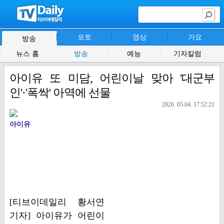
포토
영상
가요
방송
뉴스 홈
방송
예능
기자칼럼
아이유 또 미담, 어린이날 맞아 '대군부
인'·'폭싹' 아역에 선물
2026. 05.04. 17:52:21
아이유
[티브이데일리 황서연
기자] 아이유가 어린이