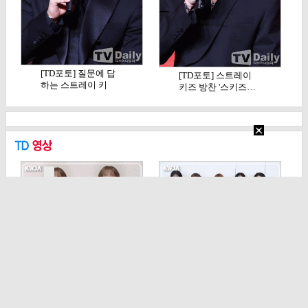
[TD포토] 질문에 답
[TD포토] 스트레이
하는 스트레이 키
키즈 방찬 '스키즈…
즈…
[TD영상] 김혜준, '정
[TD영상] 리센느, 점
지안... 아니…
점 더 예뻐지는 …