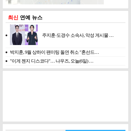
최신
연예 뉴스
주지훈·도경수 소속사, 악성 게시물 …
박지훈, 9월 상하이 팬미팅 돌연 취소 "혼선드…
"이게 젠지 디스코다"… 나우즈, 오늘(6일) …