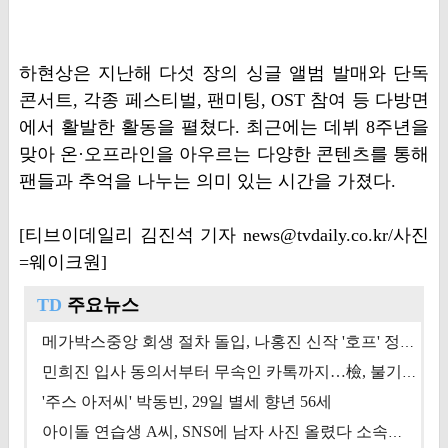
하현상은 지난해 다섯 장의 싱글 앨범 발매와 단독
콘서트, 각종 페스티벌, 팬미팅, OST 참여 등 다방면
에서 활발한 활동을 펼쳤다. 최근에는 데뷔 8주년을
맞아 온·오프라인을 아우르는 다양한 콘텐츠를 통해
팬들과 추억을 나누는 의미 있는 시간을 가졌다.
[티브이데일리 김진석 기자 news@tvdaily.co.kr/사진
=웨이크원]
TD
주요뉴스
메가박스중앙 회생 절차 돌입, 나홍진 신작 '호프' 정상 개봉에 쏠린 시선 [상반기 결산 기획]
민희진 입사 동의서부터 무속인 카톡까지…檢, 불기소 처분 근거들 [이슈&톡]
'주스 아저씨' 박동빈, 29일 별세 향년 56세
아이돌 연습생 A씨, SNS에 남자 사진 올렸다 소속사 퇴출