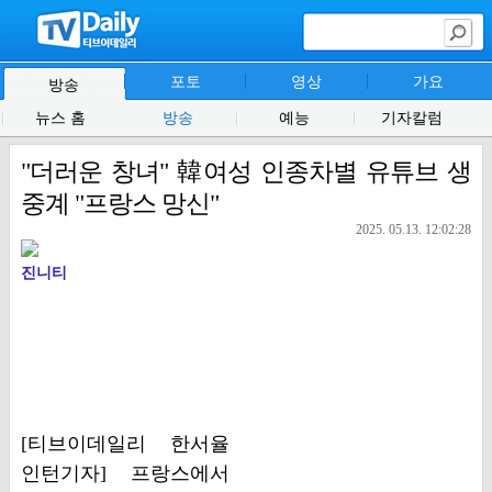
포토
영상
가요
방송
뉴스 홈
방송
예능
기자칼럼
"더러운 창녀" 韓여성 인종차별 유튜브 생
중계 "프랑스 망신"
2025. 05.13. 12:02:28
진니티
[티브이데일리 한서율
인턴기자] 프랑스에서