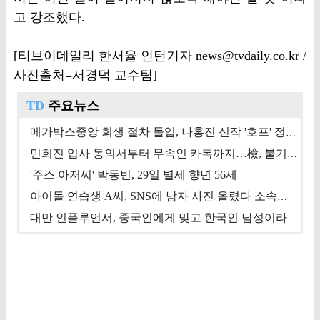
고 강조했다.
[티브이데일리 한서율 인턴기자 news@tvdaily.co.kr /
사진출처=서경덕 교수팀]
TD
주요뉴스
메가박스중앙 회생 절차 돌입, 나홍진 신작 '호프' 정상 개봉에 쏠린 시선 [상반기 결산 기획]
민희진 입사 동의서부터 무속인 카톡까지…檢, 불기소 처분 근거들 [이슈&톡]
'주스 아저씨' 박동빈, 29일 별세 향년 56세
아이돌 연습생 A씨, SNS에 남자 사진 올렸다 소속사 퇴출
대만 인플루언서, 중국인에게 맞고 한국인 남성이라 진술 '후폭풍'