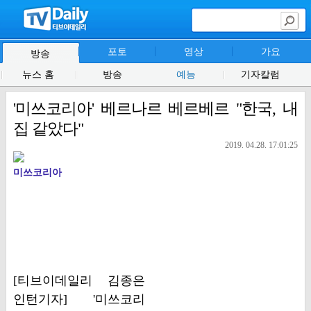
포토
영상
가요
방송
뉴스 홈
방송
예능
기자칼럼
'미쓰코리아' 베르나르 베르베르 "한국, 내
집 같았다"
2019. 04.28. 17:01:25
미쓰코리아
[티브이데일리 김종은
인턴기자] '미쓰코리