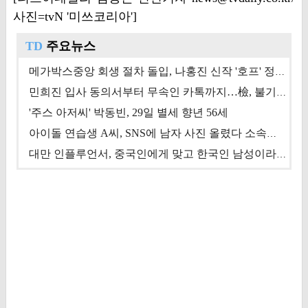
사진=tvN '미쓰코리아']
TD
주요뉴스
메가박스중앙 회생 절차 돌입, 나홍진 신작 '호프' 정상 개봉에 쏠린 시선 [상반기 결산 기획]
민희진 입사 동의서부터 무속인 카톡까지…檢, 불기소 처분 근거들 [이슈&톡]
'주스 아저씨' 박동빈, 29일 별세 향년 56세
아이돌 연습생 A씨, SNS에 남자 사진 올렸다 소속사 퇴출
대만 인플루언서, 중국인에게 맞고 한국인 남성이라 진술 '후폭풍'