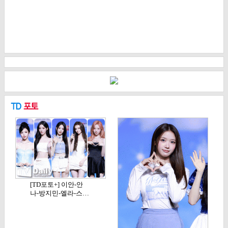
[TD포토+] 이안-안
나-방지민-엘라-스…