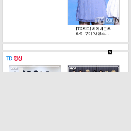
[TD포토] 베이비돈크
라이 쿠미 '사랑스…
[TD영상] 아이딧, '똘
[TD영상] 앰퍼샌드
망똘망 아가들이…
원, '단체 셔츠에 …