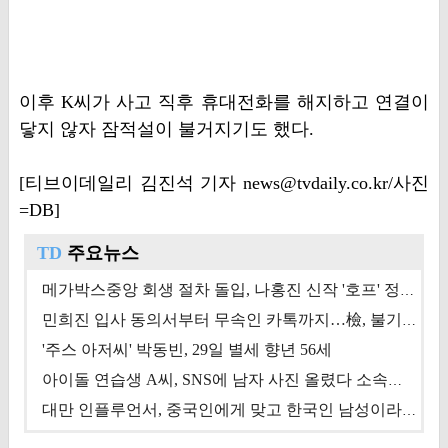
이후 K씨가 사고 직후 휴대전화를 해지하고 연결이
닿지 않자 잠적설이 불거지기도 했다.
[티브이데일리 김진석 기자 news@tvdaily.co.kr/사진
=DB]
TD
주요뉴스
메가박스중앙 회생 절차 돌입, 나홍진 신작 '호프' 정상 개봉에 쏠린 시선 [상반기 결산 기획]
민희진 입사 동의서부터 무속인 카톡까지…檢, 불기소 처분 근거들 [이슈&톡]
'주스 아저씨' 박동빈, 29일 별세 향년 56세
아이돌 연습생 A씨, SNS에 남자 사진 올렸다 소속사 퇴출
대만 인플루언서, 중국인에게 맞고 한국인 남성이라 진술 '후폭풍'