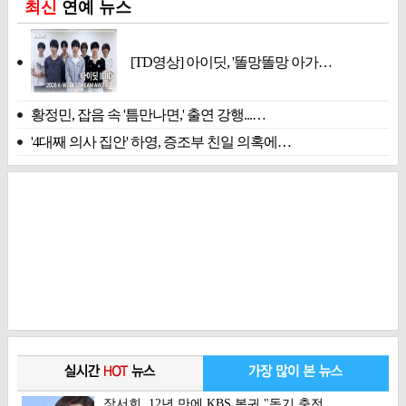
최신
연예 뉴스
[TD영상] 아이딧, '똘망똘망 아가…
황정민, 잡음 속 '틈만나면,' 출연 강행...…
'4대째 의사 집안' 하영, 증조부 친일 의혹에…
장서희, 12년 만에 KBS 복귀 "독기 충전,…