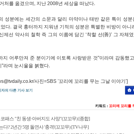
거처를 옮겼으며, 지난 2008년 세상을 떠났다.
의 성분에는 세간의 소문과 달리 마약이나 태반 같은 특이 성분
었다. 결국 흉터까지 지워낸 기적의 성분은 특별한 비방이 아니라
신제선 약사의 철학 즉 그의 이름에 담긴 ‘착할 선(善)’ 그 자체
까지 어루만져 준 분이기에 이토록 사랑받은 것”이라며 감동했고,
기”라며 눈시울을 붉혔다.
tvdaily.co.kr/사진=SBS '꼬리에 꼬리를 무는 그날 이야기']
기자의 다른 기사 보기
키워드 :
꼬리에 꼬리를 
이코패스 "친 동생·아버지도 사망"(꼬꼬무) [종합]
? 2년간 5명 돌연사 '충격'(꼬꼬무) [TV나우]