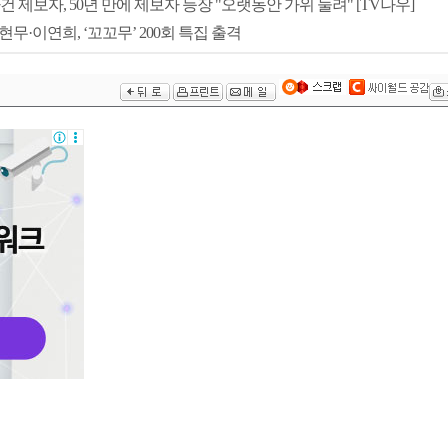
건 제보자, 50년 만에 제보자 등장 "오랫동안 가위 눌려" [TV나우]
무·이연희, ‘꼬꼬무’ 200회 특집 출격