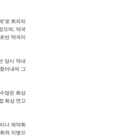
제’로 회자되
었으며, 약국
 초반 약국이
년 당시 막내
 찾아내며 그
 수많은 화상
접 화상 연고
산이나 제약회
변화와 지병으