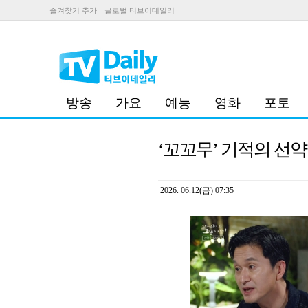
즐겨찾기 추가
글로벌 티브이데일리
방송
가요
예능
영화
포토
‘꼬꼬무’ 기적의 선
2026. 06.12(금) 07:35