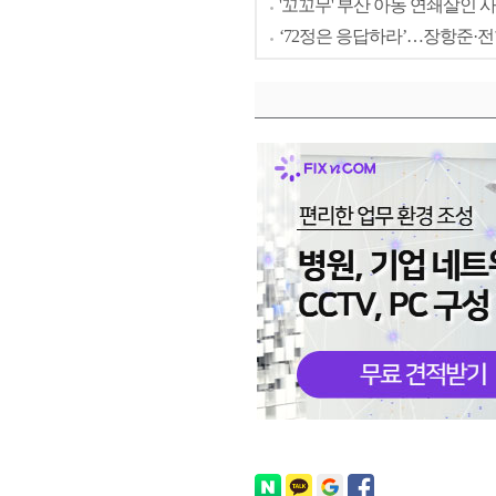
'꼬꼬무' 부산 아동 연쇄살인 사
‘72정은 응답하라’…장항준·전현