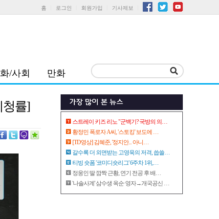
홈
로그인
회원가입
기사제보
화/사회
만화
시청률]
스트레이 키즈 리노 "군백기? 국방의 의…
황정민 폭로자 A씨, '스토킹' 보도에 …
[TD영상] 김혜준, '정지안... 아니…
갈수록 더 외면받는 고영욱의 저격, 씁쓸…
티빙 숏폼 '코미디숏리그' 6주차 1위,…
정웅인 딸 깜짝 근황, 연기 전공 후 배…
'나솔사계' 삼수생 옥순·영자→개국공신 …