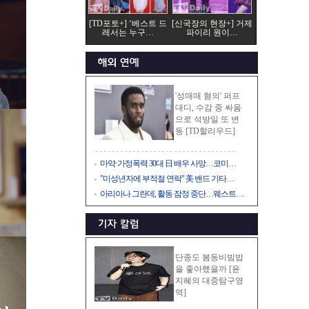
[TD포토+] ‘베스트 드
[신국장의 현장+] 거제
레서는 누구…
파이리 원이…
'성매매 혐의' 퍼프
대디, 수감 중 싸움
으로 석방일 또 변
동 [TD할리우드]
마약·가정폭력 30대 日 배우 사망…코미…
"미성년자에 부적절 연락" 美 밴드 기타…
아리아나 그란데, 활동 잠정 중단…웨스트…
단종도 봄동비빔밥
을 좋아했을까 [윤
지혜의 대중탐구영
역]