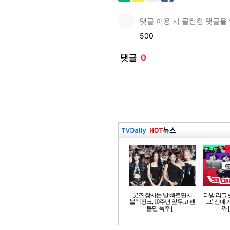
"굿즈 장사는 발 빠르면서"
티빙 리그 
블랙핑크, 10주년 앞두고 팬
그', 신예
불만 폭주 […
까 