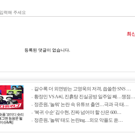
갈수록 더 외면받는 고영욱의 저격, 씁쓸한 SNS …
황정민 VS A씨, 진흙탕 진실공방 일주일 째…쟁점…
정준원, '놀뭐' 논란 속 유튜브 출연…극과 극 태…
'복귀 수순' 김수현, 진짜 넘어야 할 산은 600…
숏폼 '코미디 숏리
 개그맨 등용문 될
정준원, '놀뭐' 태도 논란ing…외모 악플도 쏟…
[이슈&톡]