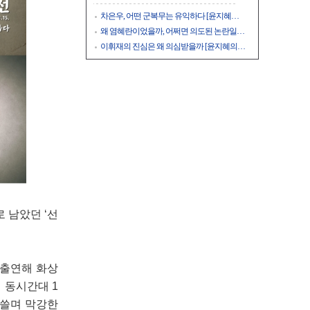
차은우, 어떤 군복무는 유익하다 [윤지혜…
왜 염혜란이었을까, 어쩌면 의도된 논란일…
이휘재의 진심은 왜 의심받을까 [윤지혜의…
로 남았던 ‘선
 출연해 화상
 동시간대 1
휩쓸며 막강한