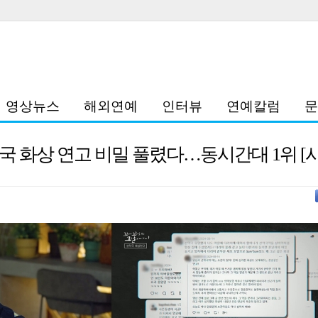
영상뉴스
해외연예
인터뷰
연예칼럼
문
약국 화상 연고 비밀 풀렸다…동시간대 1위 [