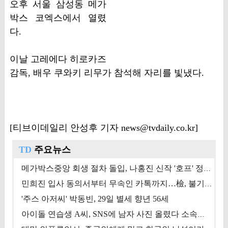
오후 서울 삼성동 메가
박스 코엑스에서 열렸
다.
이날 고레에다 히로카즈
감독, 배우 쿠와키 리무가 참석해 자리를 빛냈다.
[티브이데일리 안성후 기자 news@tvdaily.co.kr]
TD
주요뉴스
메가박스중앙 회생 절차 돌입, 나홍진 신작 '호프' 정상 개봉에 쏠린 시선 [상반기 결산 기획]
민희진 입사 동의서부터 무속인 카톡까지…檢, 불기소 처분 근거들 [이슈&톡]
'주스 아저씨' 박동빈, 29일 별세 향년 56세
아이돌 연습생 A씨, SNS에 남자 사진 올렸다 소속사 퇴출