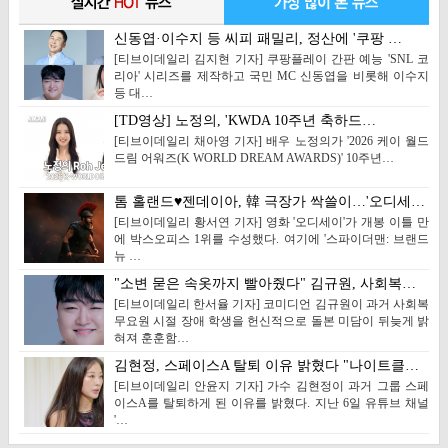
신동엽·이수지 등 씨피 패밀리, 정산에 '쿠팡 …
[티브이데일리 김지현 기자] 쿠팡플레이 간판 예능 'SNL 코
리아' 시리즈를 제작하고 국민 MC 신동엽을 비롯해 이수지
등 대…
[TD영상] 노정의, 'KWDA 10주년 축하드…
[티브이데일리 채아영 기자] 배우 노정의가 '2026 케이 월드
드림 어워즈(K WORLD DREAM AWARDS)' 10주년…
톰 홀랜드♥젠데이아, 韓 극장가 싹쓸이…'오디세…
[티브이데일리 황서연 기자] 영화 '오디세이'가 개봉 이틀 만
에 박스오피스 1위를 수성했다. 여기에 '스파이더맨: 브랜드
뉴 …
"소변 묻은 속옷까지 빨아줬다" 김규원, 사회복…
[티브이데일리 한서율 기자] 코미디언 김규원이 과거 사회복
무요원 시절 장애 학생을 헌신적으로 돌본 미담이 뒤늦게 밝
혀져 훈훈함…
김현정, 스페이스A 탈퇴 이유 밝혔다 "나이트클…
[티브이데일리 안윤지 기자] 가수 김현정이 과거 그룹 스페
이스A를 탈퇴하게 된 이유를 밝혔다. 지난 6일 유튜브 채널
'…