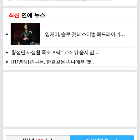
최신
연예 뉴스
영케이, 솔로 첫 페스티벌 헤드라이너…
'황정민 사생활 폭로' A씨 "고소 뒤 숨지 말…
[TD영상] 손나은, '한결같은 손나예쁨' 햇…