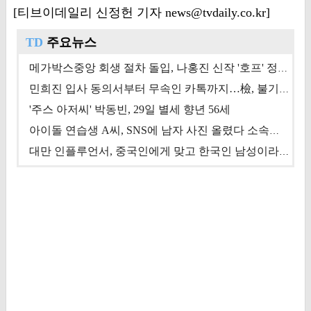
[티브이데일리 신정헌 기자 news@tvdaily.co.kr]
TD
주요뉴스
메가박스중앙 회생 절차 돌입, 나홍진 신작 '호프' 정상 개봉에 쏠린 시선 [상반기 결산 기획]
민희진 입사 동의서부터 무속인 카톡까지…檢, 불기소 처분 근거들 [이슈&톡]
'주스 아저씨' 박동빈, 29일 별세 향년 56세
아이돌 연습생 A씨, SNS에 남자 사진 올렸다 소속사 퇴출
대만 인플루언서, 중국인에게 맞고 한국인 남성이라 진술 '후폭풍'