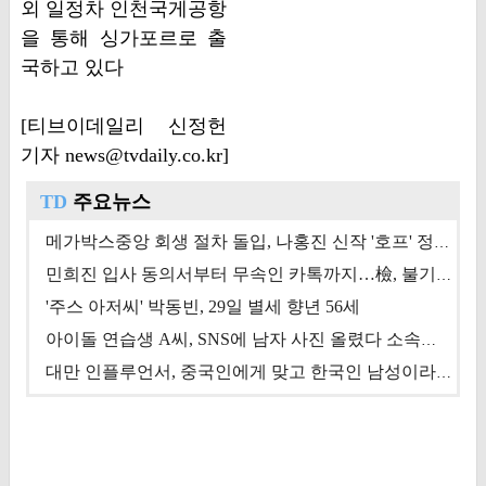
외 일정차 인천국게공항
을 통해 싱가포르로 출
국하고 있다
[티브이데일리 신정헌
기자 news@tvdaily.co.kr]
TD
주요뉴스
메가박스중앙 회생 절차 돌입, 나홍진 신작 '호프' 정상 개봉에 쏠린 시선 [상반기 결산 기획]
민희진 입사 동의서부터 무속인 카톡까지…檢, 불기소 처분 근거들 [이슈&톡]
'주스 아저씨' 박동빈, 29일 별세 향년 56세
아이돌 연습생 A씨, SNS에 남자 사진 올렸다 소속사 퇴출
대만 인플루언서, 중국인에게 맞고 한국인 남성이라 진술 '후폭풍'