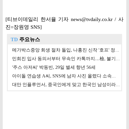
[티브이데일리 한서율 기자 news@tvdaily.co.kr / 사
진=장원영 SNS]
TD
주요뉴스
메가박스중앙 회생 절차 돌입, 나홍진 신작 '호프' 정상 개봉에 쏠린 시선 [상반기 결산 기획]
민희진 입사 동의서부터 무속인 카톡까지…檢, 불기소 처분 근거들 [이슈&톡]
'주스 아저씨' 박동빈, 29일 별세 향년 56세
아이돌 연습생 A씨, SNS에 남자 사진 올렸다 소속사 퇴출
대만 인플루언서, 중국인에게 맞고 한국인 남성이라 진술 '후폭풍'