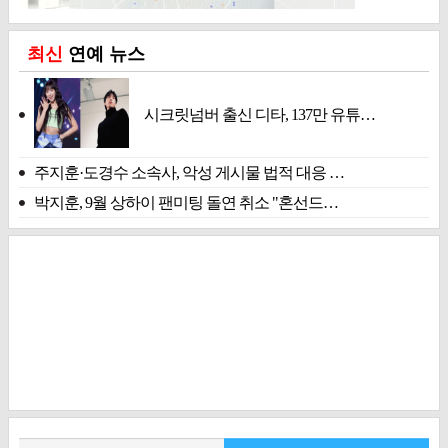
최신
연예 뉴스
시크릿넘버 출신 디타, 137만 유튜…
주지훈·도경수 소속사, 악성 게시물 법적 대응 …
박지훈, 9월 상하이 팬미팅 돌연 취소 "혼선드…