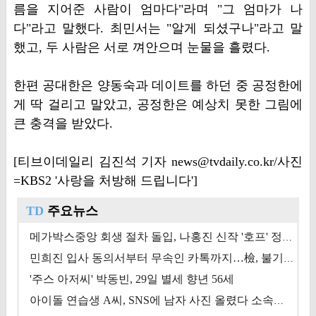
름을 지어준 사람이 엄마다"라며 "그 엄마가 나
다"라고 말했다. 최민서는 "알게 되셨구나"라고 말
했고, 두 사람은 서로 껴안으며 눈물을 흘렸다.
한편 공대한은 양동숙과 데이트를 하던 중 공정한에
게 딱 걸리고 말았고, 공정한은 예상치 못한 그림에
큰 충격을 받았다.
[티브이데일리 김진석 기자 news@tvdaily.co.kr/사진
=KBS2 '사랑을 처방해 드립니다']
TD
주요뉴스
메가박스중앙 회생 절차 돌입, 나홍진 신작 '호프' 정상 개봉에 쏠린 시선 [상반기 결산 기획]
민희진 입사 동의서부터 무속인 카톡까지…檢, 불기소 처분 근거들 [이슈&톡]
'주스 아저씨' 박동빈, 29일 별세 향년 56세
아이돌 연습생 A씨, SNS에 남자 사진 올렸다 소속사 퇴출