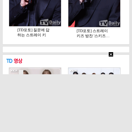
[TD포토] 질문에 답
[TD포토] 스트레이
하는 스트레이 키
키즈 방찬 '스키즈…
즈…
[TD영상] 김혜준, '정
[TD영상] 리센느, 점
지안... 아니…
점 더 예뻐지는 …