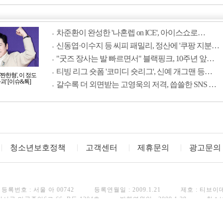
차준환이 완성한 '나혼렙 on ICE', 아이스쇼로…
신동엽·이수지 등 씨피 패밀리, 정산에 '쿠팡 지분…
"굿즈 장사는 발 빠르면서" 블랙핑크, 10주년 앞…
티빙 리그 숏폼 '코미디 숏리그', 신예 개그맨 등…
짠한형', 이 정도
괴' [이슈&톡]
갈수록 더 외면받는 고영욱의 저격, 씁쓸한 SNS …
청소년보호정책
고객센터
제휴문의
광고문의
등록번호 : 서울 아 00742
등록연월일 : 2009.1.21
제호 : 티브이
강서구 마곡중앙6로 66, B동 1204호
발행연월일 : 2009.1.28
청소
FAX : 02)3443-8248
Copyright(c) TV Daily. All rights reserved.