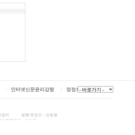
인터넷신문윤리강령
정정보도
데일리
발행/편집인 : 김범열
년보호책임자 : 이선민