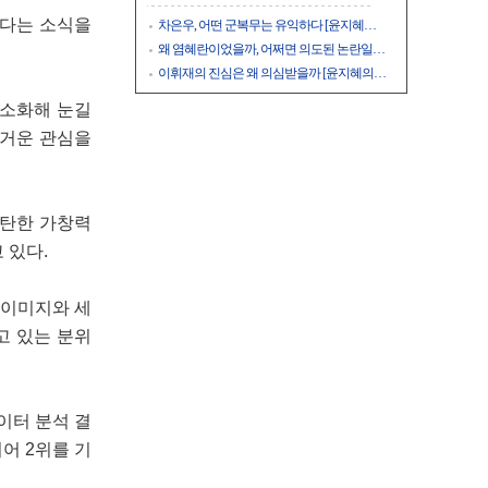
됐다는 소식을
차은우, 어떤 군복무는 유익하다 [윤지혜…
왜 염혜란이었을까, 어쩌면 의도된 논란일…
이휘재의 진심은 왜 의심받을까 [윤지혜의…
 소화해 눈길
 뜨거운 관심을
탄탄한 가창력
 있다.
 이미지와 세
고 있는 분위
이터 분석 결
어 2위를 기