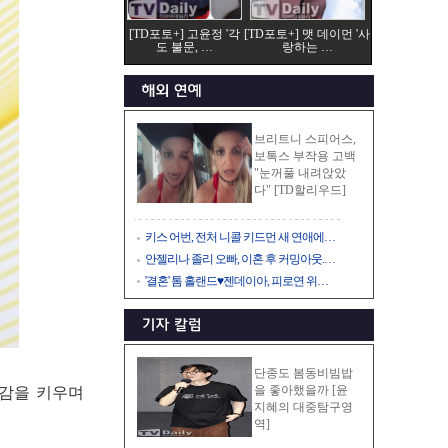
[TD포토+] 고윤정 '각
[TD포토+] 맷 데이먼 '사
도 불문, …
랑하는 …
브리트니 스피어스,
보톡스 부작용 고백
"눈꺼풀 내려앉았
다" [TD할리우드]
키스 어번, 전처 니콜 키드먼 새 연애에…
안젤리나 졸리 오빠, 이혼 후 커밍아웃.…
'결혼' 톰 홀랜드♥젠데이아, 피로연 위…
단종도 봄동비빔밥
을 좋아했을까 [윤
재감을 키우며
지혜의 대중탐구영
역]