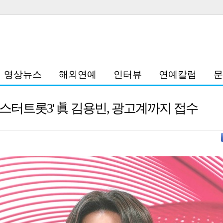
영상뉴스
해외연예
인터뷰
연예칼럼
문
스터트롯3' 眞 김용빈, 광고계까지 접수