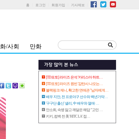
홈
로그인
회원가입
기사제보
화/사회
만화
[TD포토] 라이즈 은석 '카리스마 하트…
[TD포토] 라이즈 원빈 '감탄사 나오는…
블랙핑크 제니, 확고한 연애관 "남자에게…
배우 지안, 전 프로야구 선수와 백년가약…
'구구단 출신' 샐리, 中 배우와 열애·…
안소희, 속병 앓고 깨달은 해답 "고민 …
키키, 컴백 전 美 'HITC LA' 접…