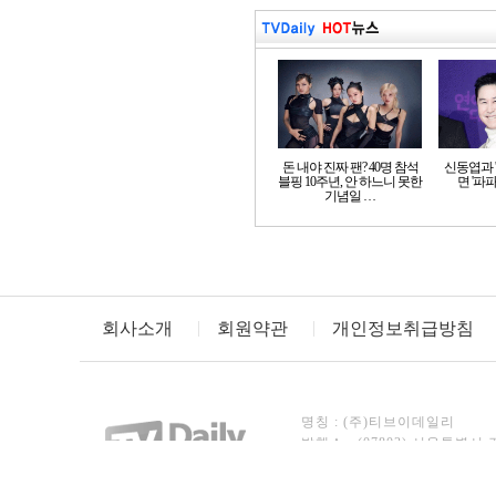
돈 내야 진짜 팬? 40명 참석
신동엽과 '
블핑 10주년, 안 하느니 못한
면 '파파
기념일 …
회사소개
회원약관
개인정보취급방침
명칭 : (주)티브이데일리
발행소 : (07803) 서울특별시 
TEL : 02)3443-8246~7