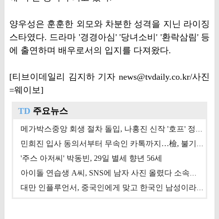
양우성은 훈훈한 외모와 차분한 성격을 지닌 라이징
스타였다. 드라마 '경경아심' '당녀소비' '환락삼림' 등
에 출연하며 배우로서의 입지를 다져왔다.
[티브이데일리 김지하 기자 news@tvdaily.co.kr/사진
=웨이보]
TD
주요뉴스
메가박스중앙 회생 절차 돌입, 나홍진 신작 '호프' 정상 개봉에 쏠린 시선 [상반기 결산 기획]
민희진 입사 동의서부터 무속인 카톡까지…檢, 불기소 처분 근거들 [이슈&톡]
'주스 아저씨' 박동빈, 29일 별세 향년 56세
아이돌 연습생 A씨, SNS에 남자 사진 올렸다 소속사 퇴출
대만 인플루언서, 중국인에게 맞고 한국인 남성이라 진술 '후폭풍'