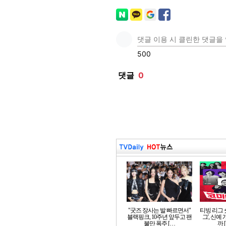
"굿즈 장사는 발 빠르면서"
티빙 리그 
블랙핑크, 10주년 앞두고 팬
그', 신예
불만 폭주 […
까 