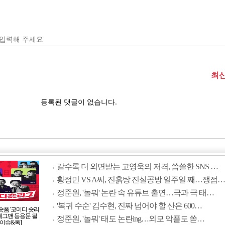
갈수록 더 외면받는 고영욱의 저격, 씁쓸한 SNS …
황정민 VS A씨, 진흙탕 진실공방 일주일 째…쟁점…
정준원, '놀뭐' 논란 속 유튜브 출연…극과 극 태…
'복귀 수순' 김수현, 진짜 넘어야 할 산은 600…
숏폼 '코미디 숏리
 개그맨 등용문 될
정준원, '놀뭐' 태도 논란ing…외모 악플도 쏟…
[이슈&톡]