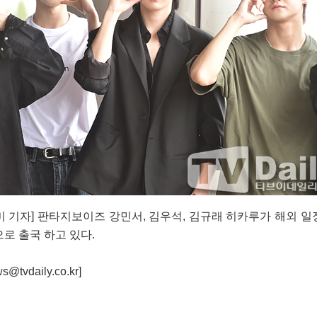
기자] 판타지보이즈 강민서, 김우석, 김규래 히카루가 해외 일정
로 출국 하고 있다.
daily.co.kr]