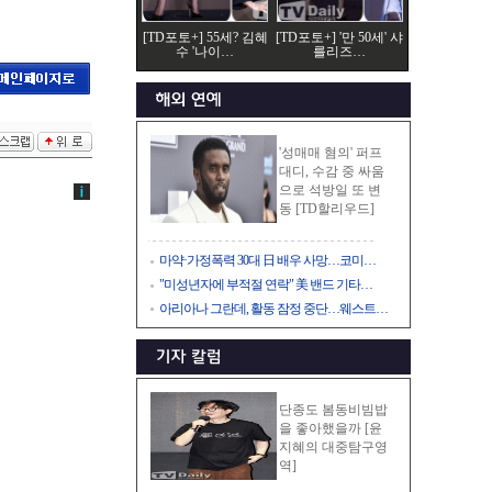
[TD포토+] 55세? 김혜
[TD포토+] '만 50세' 샤
수 '나이…
를리즈…
'성매매 혐의' 퍼프
대디, 수감 중 싸움
으로 석방일 또 변
동 [TD할리우드]
마약·가정폭력 30대 日 배우 사망…코미…
"미성년자에 부적절 연락" 美 밴드 기타…
아리아나 그란데, 활동 잠정 중단…웨스트…
단종도 봄동비빔밥
을 좋아했을까 [윤
지혜의 대중탐구영
역]