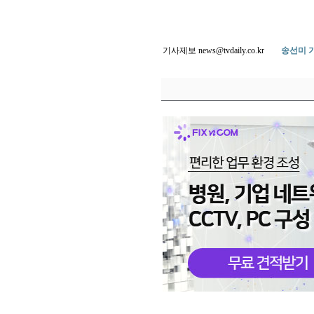
기사제보 news@tvdaily.co.kr
송선미 