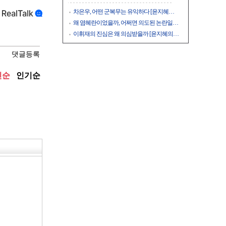
차은우, 어떤 군복무는 유익하다 [윤지혜…
왜 염혜란이었을까, 어쩌면 의도된 논란일…
이휘재의 진심은 왜 의심받을까 [윤지혜의…