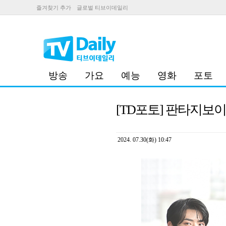
즐겨찾기 추가
글로벌 티브이데일리
방송
가요
예능
영화
포토
[TD포토] 판타지보이
2024. 07.30(화) 10:47