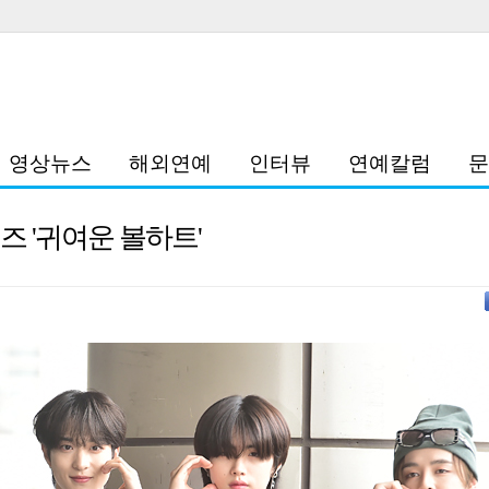
영상뉴스
해외연예
인터뷰
연예칼럼
문
즈 '귀여운 볼하트'