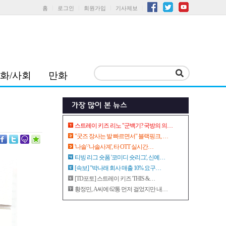
홈
로그인
회원가입
기사제보
화/사회
만화
스트레이 키즈 리노 "군백기? 국방의 의…
"굿즈 장사는 발 빠르면서" 블랙핑크, …
'나솔'·'나솔사계', 타 OTT 실시간…
티빙 리그 숏폼 '코미디 숏리그', 신예…
[속보] "박나래 회사 매출 10% 요구…
[TD포토] 스트레이 키즈 'THIS &…
황정민, A씨에 62통 먼저 걸었지만 내…