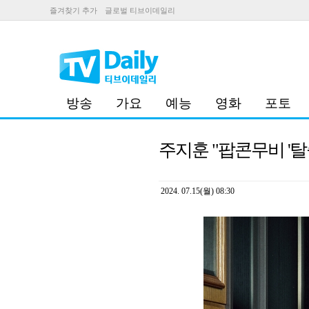
즐겨찾기 추가
글로벌 티브이데일리
방송
가요
예능
영화
포토
주지훈 "팝콘무비 '탈출
2024. 07.15(월) 08:30