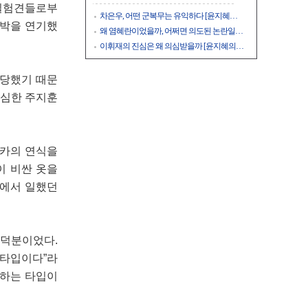
 실험견들로부
차은우, 어떤 군복무는 유익하다 [윤지혜…
조박을 연기했
왜 염혜란이었을까, 어쩌면 의도된 논란일…
이휘재의 진심은 왜 의심받을까 [윤지혜의…
상당했기 때문
결심한 주지훈
렉카의 연식을
이 비싼 옷을
소에서 일했던
 덕분이었다.
 타입이다”라
각하는 타입이