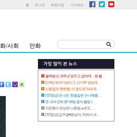
홈
로그인
회원가입
기사제보
화/사회
만화
블랙핑크, 10주년 앞두고 겹악재…팬 불…
[단독] '코미디숏리그', 신기루·양상국…
신동엽과 '짠한형', 이 정도면 '파파괴…
[TD영상] 손나은, '한결같은 손나예쁨…
돈 내야 진짜 팬? 40명 참석 블핑 1…
차준환이 완성한 '나혼렙 on ICE',…
[TD영상] 김무열♥윤승아, '차에서 내…