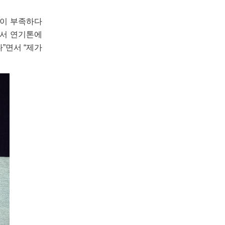
산이 부족하다
면서 연기톤에
”면서 “제가