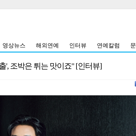
영상뉴스
해외연예
인터뷰
연예칼럼
문
', 조박은 튀는 맛이죠" [인터뷰]