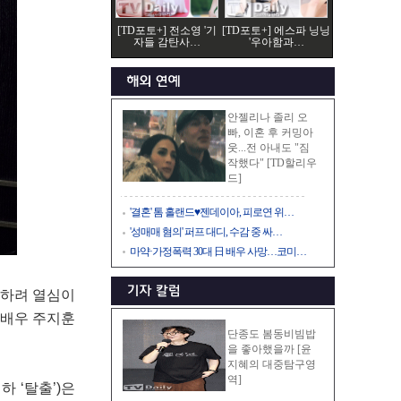
[TD포토+] 전소영 '기
[TD포토+] 에스파 닝닝
자들 감탄사…
'우아함과…
안젤리나 졸리 오
빠, 이혼 후 커밍아
웃...전 아내도 "짐
작했다" [TD할리우
드]
'결혼' 톰 홀랜드♥젠데이아, 피로연 위…
'성매매 혐의' 퍼프 대디, 수감 중 싸…
마약·가정폭력 30대 日 배우 사망…코미…
완하려 열심이
 배우 주지훈
단종도 봄동비빔밥
을 좋아했을까 [윤
지혜의 대중탐구영
역]
하 ‘탈출’)은