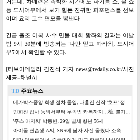
거는데. 차예련은 촉박한 시간에도 파기름 쇼, 불 쇼
등 도시어부에서 보기 힘든 진귀한 퍼포먼스를 선보
이며 요리 고수 면모를 뽐낸다.
긴급 출조 어복 사수 민물 대회 왕좌의 결과는 이날
밤 9시 30분에 방송되는 '나만 믿고 따라와, 도시어
부5'에서 확인할 수 있다.
[티브이데일리 김진석 기자 news@tvdaily.co.kr/사진
제공=채널A]
TD
주요뉴스
메가박스중앙 회생 절차 돌입, 나홍진 신작 '호프' 정상 개봉에 쏠린 시선 [상반기 결산 기획]
민희진 입사 동의서부터 무속인 카톡까지…檢, 불기소 처분 근거들 [이슈&톡]
'주스 아저씨' 박동빈, 29일 별세 향년 56세
아이돌 연습생 A씨, SNS에 남자 사진 올렸다 소속사 퇴출