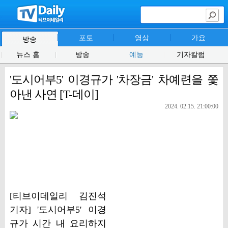
포토
영상
가요
방송
뉴스 홈
방송
예능
기자칼럼
'도시어부5' 이경규가 '차장금' 차예련을 쫓
아낸 사연 [T-데이]
2024. 02.15. 21:00:00
[티브이데일리 김진석
기자] '도시어부5' 이경
규가 시간 내 요리하지