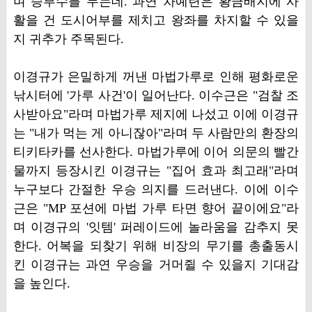
며 승부수를 두는데. 과연 차예련은 황금배지에 사
활을 건 도시어부를 제치고 왕좌를 차지할 수 있을
지 귀추가 주목된다.
이경규가 은밀하게 꺼낸 마법가루로 인해 평화로운
낚시터에 '가루 사건'이 일어난다. 이수근은 "검찰 조
사받아요"라며 마법가루 제지에 나섰고 이에 이경규
는 "내가 먹는 게 아니잖아"라며 두 사람만의 환장의
티키타카를 선사한다. 마법가루에 이어 의문의 빨간
물까지 등장시킨 이경규는 "집어 효과 최고래"라며
누구보다 간절한 우승 의지를 드러낸다. 이에 이수
근은 "MP 포션에 마법 가루 타면 향어 끝이에요"라
며 이경규의 '잇템' 퍼레이드에 놀라움을 감추지 못
한다. 어복을 되찾기 위해 비장의 무기를 총출동시
킨 이경규는 과연 우승을 거머쥘 수 있을지 기대감
을 높인다.