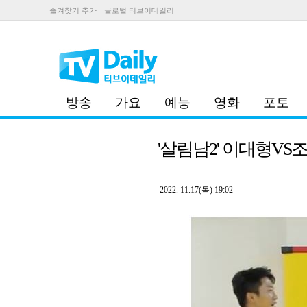
즐겨찾기 추가
글로벌 티브이데일리
방송
가요
예능
영화
포토
'살림남2' 이대형VS조
2022. 11.17(목) 19:02