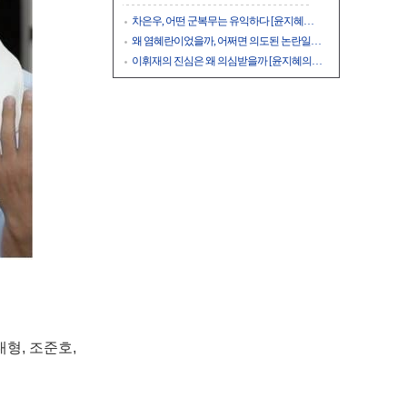
차은우, 어떤 군복무는 유익하다 [윤지혜…
왜 염혜란이었을까, 어쩌면 의도된 논란일…
이휘재의 진심은 왜 의심받을까 [윤지혜의…
대형, 조준호,