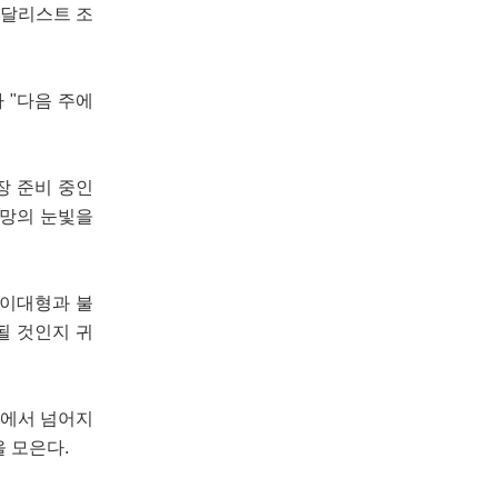
메달리스트 조
 "다음 주에
장 준비 중인
원망의 눈빛을
 이대형과 불
될 것인지 귀
실에서 넘어지
 모은다.