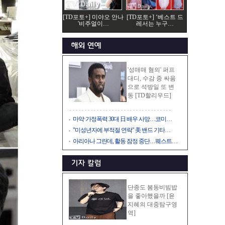
[TD포토+] 미야오 안나
[TD포토+] ‘베스트 드
'비주얼이…
레서는 누구…
'성매매 혐의' 퍼프
대디, 수감 중 싸움
으로 석방일 또 변
동 [TD할리우드]
마약·가정폭력 30대 日 배우 사망…코미…
"미성년자에 부적절 연락" 美 밴드 기타…
아리아나 그란데, 활동 잠정 중단…웨스트…
단종도 봄동비빔밥
을 좋아했을까 [윤
지혜의 대중탐구영
역]