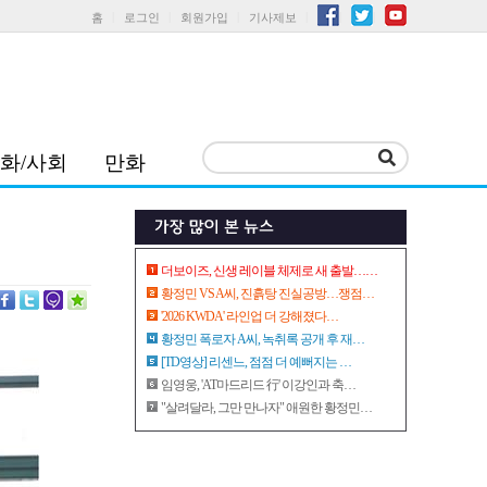
홈
로그인
회원가입
기사제보
화/사회
만화
더보이즈, 신생 레이블 체제로 새 출발……
황정민 VS A씨, 진흙탕 진실공방…쟁점…
'2026 KWDA' 라인업 더 강해졌다…
황정민 폭로자 A씨, 녹취록 공개 후 재…
[TD영상] 리센느, 점점 더 예뻐지는 …
임영웅, 'AT마드리드 行' 이강인과 축…
"살려달라, 그만 만나자" 애원한 황정민…