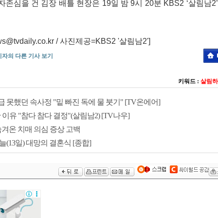
존심을 건 김장 배틀 현장은 19일 밤 9시 20분 KBS2 ‘살림남
vdaily.co.kr / 사진제공=KBS2 '살림남2']
기자의 다른 기사 보기
키워드 :
살림하
급 못했던 속사정 "밑 빠진 독에 물 붓기" [TV온에어]
 이유 "참다 참다 결정"(살림남2) [TV나우]
 숨겨온 치매 의심 증상 고백
늘(13일) 대망의 결혼식 [종합]