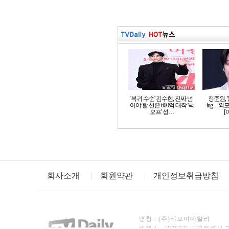
'복귀 수순' 김수현, 진짜 넘
정준원, 
어야 할 산은 600억 대작 '넉
ing…외
오프' 성…
[
회사소개
회원약관
개인정보취급방침
명칭 : (주)티브이데일리
발행소 : (07803) 서울특별시 