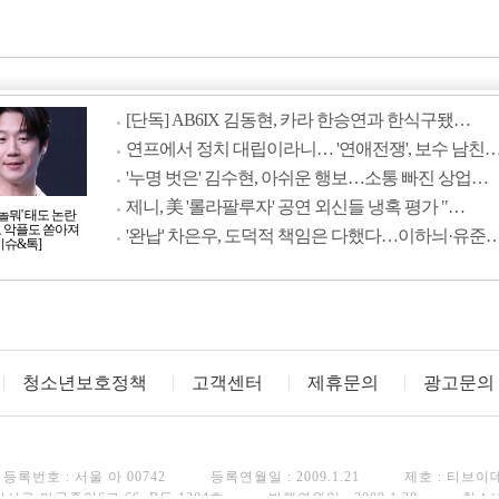
[단독] AB6IX 김동현, 카라 한승연과 한식구됐…
연프에서 정치 대립이라니… '연애전쟁', 보수 남친
'누명 벗은' 김수현, 아쉬운 행보…소통 빠진 상업…
제니, 美 '롤라팔루자' 공연 외신들 냉혹 평가 "…
'놀뭐' 태도 논란
모 악플도 쏟아져
'완납' 차은우, 도덕적 책임은 다했다…이하늬·유준
이슈&톡]
청소년보호정책
고객센터
제휴문의
광고문의
등록번호 : 서울 아 00742
등록연월일 : 2009.1.21
제호 : 티브이
강서구 마곡중앙6로 66, B동 1204호
발행연월일 : 2009.1.28
청소