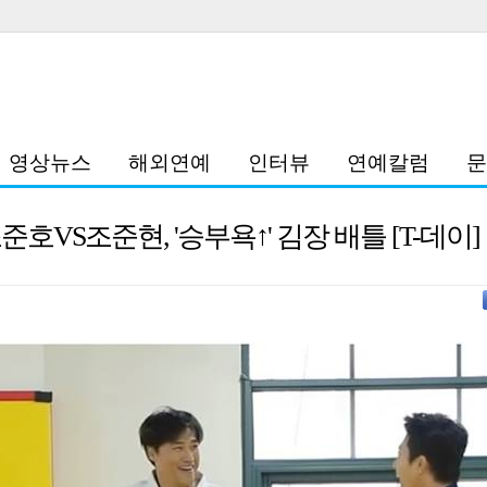
영상뉴스
해외연예
인터뷰
연예칼럼
문
준호VS조준현, '승부욕↑' 김장 배틀 [T-데이]