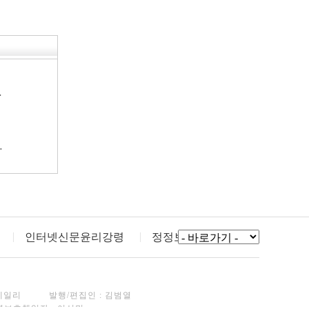
…
…
인터넷신문윤리강령
정정보도
데일리
발행/편집인 : 김범열
년보호책임자 : 이선민