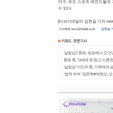
야구, 유도 스포츠 레전드들의 자
수 있다.
[티브이데일리 김한길 기자 news@t
기사제보 news@tvdaily.co.kr
김한길 
'살림남2' 환희, 방송에서 父 언
환희 母, 74세에 못 참고 이혼한
'살림남' 이민우 母, 가족에게
‘법적 부부’ 양준혁♥박현선, 오