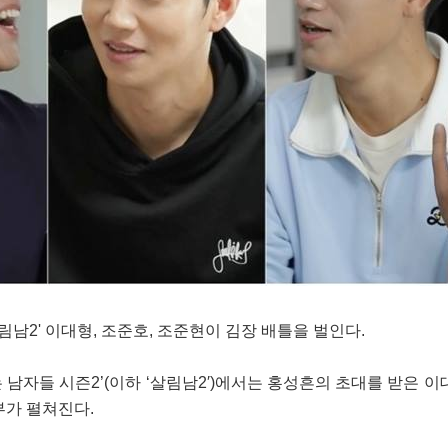
림남2' 이대형, 조준호, 조준현이 김장 배틀을 벌인다.
는 남자들 시즌2’(이하 ‘살림남2′)에서는 홍성흔의 초대를 받은 이
부가 펼쳐진다.