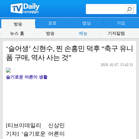
포토
영상
가요
방송
뉴스 홈
방송
예능
기자칼럼
‘슬어생’ 신현수, 찐 손흥민 덕후 “축구 유니
폼 구매, 역사 사는 것”
2020. 01.07. 15:42:51
슬기로운 어른이 생활
[티브이데일리 신상민
기자] ‘슬기로운 어른이