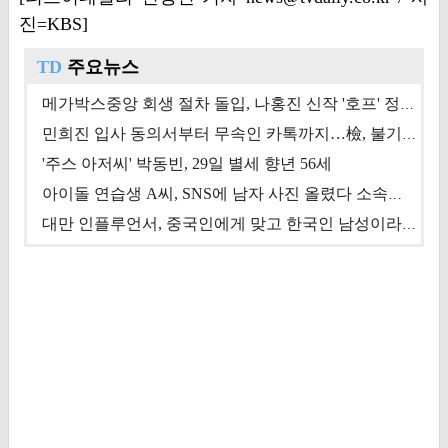
진=KBS]
TD
주요뉴스
메가박스중앙 회생 절차 돌입, 나홍진 신작 '호프' 정상 개봉에 쏠린 시선 [상반기 결산 기획]
민희진 입사 동의서부터 무속인 카톡까지…檢, 불기소 처분 근거들 [이슈&톡]
'주스 아저씨' 박동빈, 29일 별세 향년 56세
아이돌 연습생 A씨, SNS에 남자 사진 올렸다 소속사 퇴출
대만 인플루언서, 중국인에게 맞고 한국인 남성이라 진술 '후폭풍'