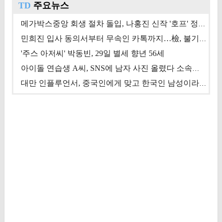
TD
주요뉴스
메가박스중앙 회생 절차 돌입, 나홍진 신작 '호프' 정상 개봉에 쏠린 시선 [상반기 결산 기획]
민희진 입사 동의서부터 무속인 카톡까지…檢, 불기소 처분 근거들 [이슈&톡]
'주스 아저씨' 박동빈, 29일 별세 향년 56세
아이돌 연습생 A씨, SNS에 남자 사진 올렸다 소속사 퇴출
대만 인플루언서, 중국인에게 맞고 한국인 남성이라 진술 '후폭풍'