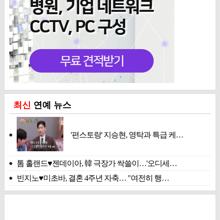
최신
연예 뉴스
'편스토랑' 지승현, 영탁과 특급 케…
톰 홀랜드♥젠데이아, 韓 극장가 싹쓸이…'오디세…
빈지노♥미초바, 결혼 4주년 자축… "여전히 행…