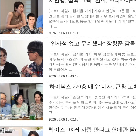
서인영, 깜짝 고백 "환희, 크리스마스
[티브이데일리 한서율 기자] 가수 서인영이 그룹 플라이
인영'을 통해 공개된 영상에서는 가수 브라이언이 출연해
오빠와는 라디오 방송을 할 때 연락이 왔다"라며 "환희
다"…
2026.08.06 11:07:21
"인사성 없고 무례했다" 장항준 감독
[티브이데일리 김지현 기자] 배우 정준원이 예능 프로그
이 뒤늦게 재조명되며 논란이 확산되고 있다. 최근 각종
가 다시금 확산했다. 당시 방송에서는 배우 배제기가 
의 통화에서 …
2026.08.06 10:49:17
'하이닉스 270층 매수' 미자, 근황 고
[티브이데일리 김진석 기자] 방송인 미자가 SK하이닉스
주막'에는 '주식도 망하고 어머니는 응급실에 실려가고.
전성애 부부, 남편 김태현과 함께 식사를 하며 주식 이
고, …
2026.08.06 10:02:03
헤이즈 "여러 사람 만나고 연애관 