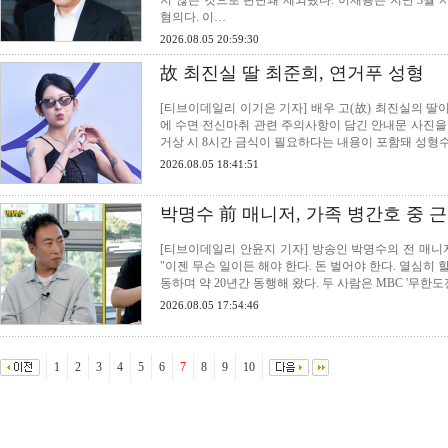
지 않는 것으로 판단돼 제외됐다. 이재룡은 지난 3월
혐의다. 이…
2026.08.05 20:59:30
故 최진실 딸 최준희, 연거푸 성형
[티브이데일리 이기은 기자] 배우 고(故) 최진실의 딸
에 수면 전신마취 관련 주의사항이 담긴 안내문 사진을 공
거상 시 8시간 금식이 필요하다는 내용이 포함돼 성형
2026.08.05 18:41:51
박명수 前 매니저, 가족 병간호 중 근
[티브이데일리 안윤지 기자] 방송인 박명수의 전 매니저
"이젠 무슨 일이든 해야 한다. 돈 벌어야 한다. 열심히
동하며 약 20년간 동행해 왔다. 두 사람은 MBC '무
2026.08.05 17:54:46
1
2
3
4
5
6
7
8
9
10