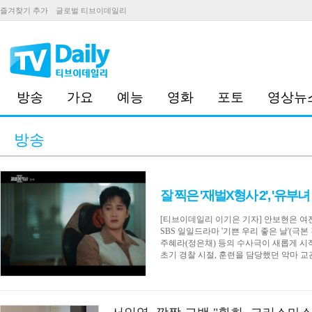
즐겨찾기 추가
글로벌 티브이데일리
방송
가요
예능
영화
포토
영상뉴
방송
잘 찍은 '재벌X형사 2', '유부
[티브이데일리 이기은 기자] 안보현은 여전
SBS 일일드라마 '기쁜 우리 좋은 날'(극
주혜라(정은채) 등의 수사극이 새롭게 시작
초기 경찰 시절, 훈련을 담당했던 악마 