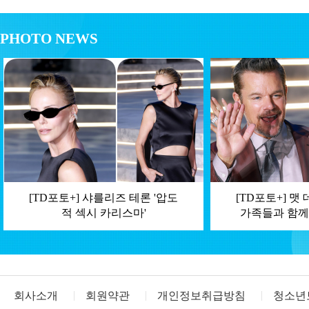
PHOTO NEWS
[TD포토+] 샤를리즈 테론 '압도
[TD포토+] 맷
적 섹시 카리스마'
가족들과 함께
회사소개
회원약관
개인정보취급방침
청소년