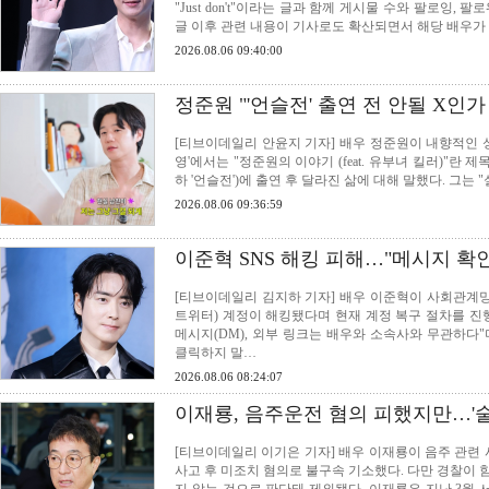
"Just don't"이라는 글과 함께 게시물 수와 팔로잉
글 이후 관련 내용이 기사로도 확산되면서 해당 배우가 
2026.08.06 09:40:00
정준원 "'언슬전' 출연 전 안될 X인
[티브이데일리 안윤지 기자] 배우 정준원이 내향적인 
영'에서는 "정준원의 이야기 (feat. 유부녀 킬러)"란
하 '언슬전')에 출연 후 달라진 삶에 대해 말했다. 그는 
2026.08.06 09:36:59
이준혁 SNS 해킹 피해…"메시지 확
[티브이데일리 김지하 기자] 배우 이준혁이 사회관계망서
트위터) 계정이 해킹됐다며 현재 계정 복구 절차를 진
메시지(DM), 외부 링크는 배우와 소속사와 무관하다
클릭하지 말…
2026.08.06 08:24:07
이재룡, 음주운전 혐의 피했지만…'술
[티브이데일리 이기은 기자] 배우 이재룡이 음주 관련
사고 후 미조치 혐의로 불구속 기소했다. 다만 경찰이 