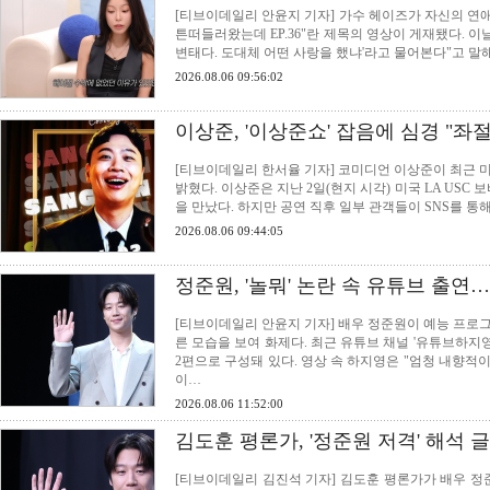
[티브이데일리 안윤지 기자] 가수 헤이즈가 자신의 연애사
튼떠들러왔는데 EP.36"란 제목의 영상이 게재됐다. 이
변태다. 도대체 어떤 사랑을 했냐'라고 물어본다"고 말해
2026.08.06 09:56:02
이상준, '이상준쇼' 잡음에 심경 "좌
[티브이데일리 한서율 기자] 코미디언 이상준이 최근 
밝혔다. 이상준은 지난 2일(현지 시각) 미국 LA USC
을 만났다. 하지만 공연 직후 일부 관객들이 SNS를 통해
2026.08.06 09:44:05
정준원, '놀뭐' 논란 속 유튜브 출연…
[티브이데일리 안윤지 기자] 배우 정준원이 예능 프로그
른 모습을 보여 화제다. 최근 유튜브 채널 '유튜브하지
2편으로 구성돼 있다. 영상 속 하지영은 "엄청 내향적
이…
2026.08.06 11:52:00
김도훈 평론가, '정준원 저격' 해석 
[티브이데일리 김진석 기자] 김도훈 평론가가 배우 정준