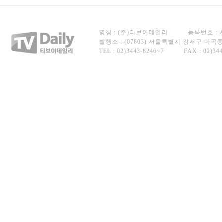
명칭 : (주)티브이데일리
등록번호 : 서
발행소 : (07803) 서울특별시 강서구 마곡중앙
TEL : 02)3443-8246~7
FAX : 02)34