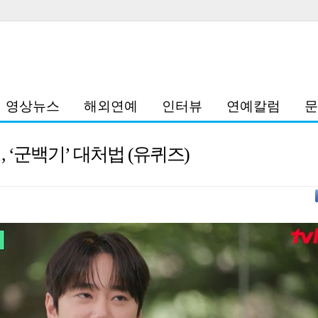
영상뉴스
해외연예
인터뷰
연예칼럼
문
 ‘군백기’ 대처법 (유퀴즈)