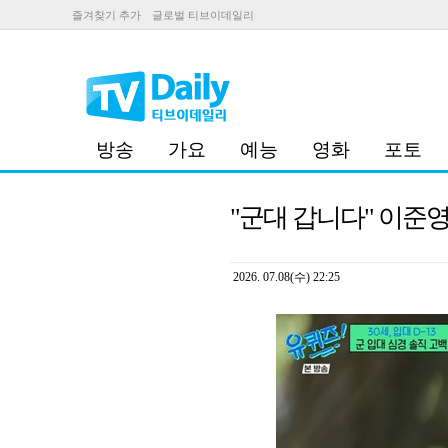
즐겨찾기 추가
글로벌 티브이데일리
방송
가요
예능
영화
포토
"군대 갑니다" 이준영,
2026. 07.08(수) 22:25