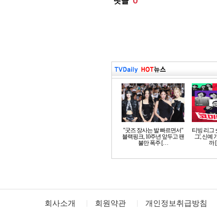
"굿즈 장사는 발 빠르면서"
티빙 리그 
블랙핑크, 10주년 앞두고 팬
그', 신예
불만 폭주 […
까 
회사소개
회원약관
개인정보취급방침