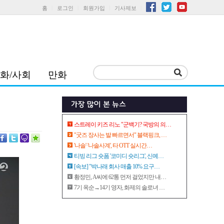
홈
로그인
회원가입
기사제보
화/사회
만화
스트레이 키즈 리노 "군백기? 국방의 의…
"굿즈 장사는 발 빠르면서" 블랙핑크, …
'나솔'·'나솔사계', 타 OTT 실시간…
티빙 리그 숏폼 '코미디 숏리그', 신예…
[속보] "박나래 회사 매출 10% 요구…
황정민, A씨에 62통 먼저 걸었지만 내…
7기 옥순→14기 영자, 화제의 솔로녀 …