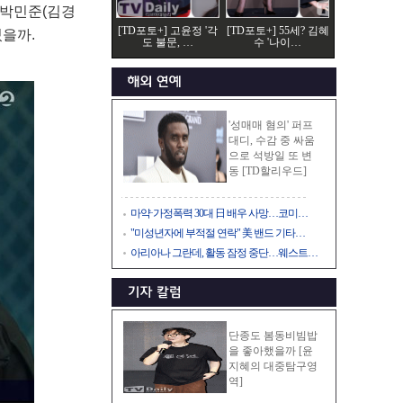
 박민준(김경
[TD포토+] 고윤정 '각
[TD포토+] 55세? 김혜
있을까.
도 불문, …
수 '나이…
'성매매 혐의' 퍼프
대디, 수감 중 싸움
으로 석방일 또 변
동 [TD할리우드]
마약·가정폭력 30대 日 배우 사망…코미…
"미성년자에 부적절 연락" 美 밴드 기타…
아리아나 그란데, 활동 잠정 중단…웨스트…
단종도 봄동비빔밥
을 좋아했을까 [윤
지혜의 대중탐구영
역]