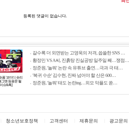
갈수록 더 외면받는 고영욱의 저격, 씁쓸한 SNS …
황정민 VS A씨, 진흙탕 진실공방 일주일 째…쟁점…
정준원, '놀뭐' 논란 속 유튜브 출연…극과 극 태…
'복귀 수순' 김수현, 진짜 넘어야 할 산은 600…
숏폼 '코미디 숏리
 개그맨 등용문 될
정준원, '놀뭐' 태도 논란ing…외모 악플도 쏟…
[이슈&톡]
청소년보호정책
고객센터
제휴문의
광고문의