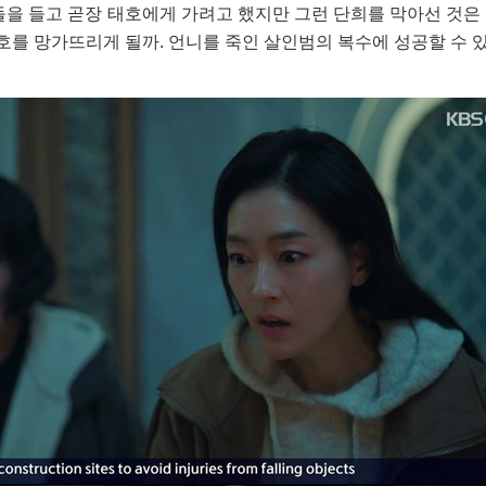
돌을 들고 곧장 태호에게 가려고 했지만 그런 단희를 막아선 것은
호를 망가뜨리게 될까. 언니를 죽인 살인범의 복수에 성공할 수 