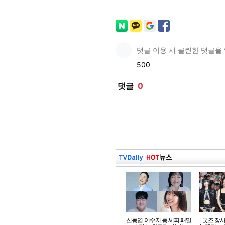
신동엽·이수지 등 씨피 패밀
"굿즈 장