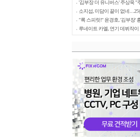
'김부장 더 유니버스' 주상욱 
소지섭, 미담이 끝이 없네…25
"록 스피릿!" 윤경호, '김부장
루네이트 카엘, 연기 데뷔작이 시