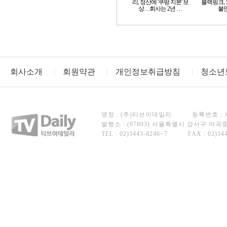
리, 정산에 '쿠팡 지분' 보
블랙핑크, 
상…회사는 2년 …
불만
회사소개
회원약관
개인정보취급방침
청소년
명칭 : (주)티브이데일리
등록번호 : 서
발행소 : (07803) 서울특별시 강서구 마곡중앙
TEL : 02)3443-8246~7
FAX : 02)34