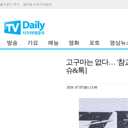
즐겨찾기 추가
글로벌 티브이데일리
방송
가요
예능
영화
포토
영상뉴
고구마는 없다… '참교
슈&톡]
2026. 07.07(화) 13:48