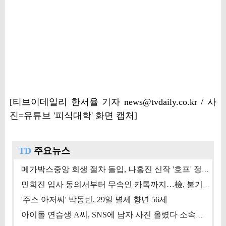
[티브이데일리 한서율 기자 news@tvdaily.co.kr / 사
진=유튜브 '피식대학' 화면 캡처]
TD
주요뉴스
메가박스중앙 회생 절차 돌입, 나홍진 신작 '호프' 정상 개봉에 쏠린 시선 [상반기 결산 기획]
민희진 입사 동의서부터 무속인 카톡까지…檢, 불기소 처분 근거들 [이슈&톡]
'주스 아저씨' 박동빈, 29일 별세 향년 56세
아이돌 연습생 A씨, SNS에 남자 사진 올렸다 소속사 퇴출