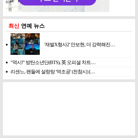
최신
연예 뉴스
'재벌X형사2' 안보현, 더 강력해진…
"역시!" 방탄소년단(BTS), 英 오피셜 차트…
리센느, 팬들에 설렁탕 '역조공' (전참시) […