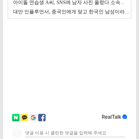
아이돌 연습생 A씨, SNS에 남자 사진 올렸다 소속사 퇴출
대만 인플루언서, 중국인에게 맞고 한국인 남성이라 진술 '후폭풍'