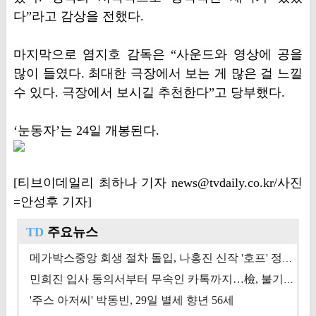
다”라고 감상을 전했다.
마지막으로 염지호 감독은 “사운드와 영상에 공을
많이 들였다. 최대한 극장에서 보는 게 많은 걸 느낄
수 있다. 극장에서 보시길 추천한다”고 당부했다.
‘눈동자’는 24일 개봉된다.
[티브이데일리 최하나 기자 news@tvdaily.co.kr/사진
=안성후 기자]
TD
주요뉴스
메가박스중앙 회생 절차 돌입, 나홍진 신작 '호프' 정상 개봉에 쏠린 시선 [상반기 결산 기획]
민희진 입사 동의서부터 무속인 카톡까지…檢, 불기소 처분 근거들 [이슈&톡]
'주스 아저씨' 박동빈, 29일 별세 향년 56세