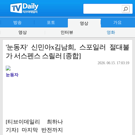
방송
포토
가요
영상
영상
인터뷰
영화
'눈동자' 신민아x김남희, 스포일러 절대불
가 서스펜스 스릴러 [종합]
2026. 06.15. 17:03:19
눈동자
[티브이데일리 최하나
기자] 마지막 반전까지