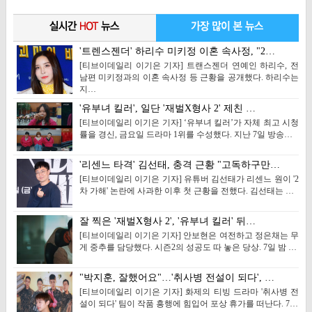
'트렌스젠더' 하리수 미키정 이혼 속사정, "2…
[티브이데일리 이기은 기자] 트랜스젠더 연예인 하리수, 전
남편 미키정과의 이혼 속사정 등 근황을 공개했다. 하리수는
지…
'유부녀 킬러', 일단 '재벌X형사 2' 제친 …
[티브이데일리 이기은 기자] ‘유부녀 킬러’가 자체 최고 시청
률을 경신, 금요일 드라마 1위를 수성했다. 지난 7일 방송…
'리센느 타격' 김선태, 충격 근황 "고독하구만…
[티브이데일리 이기은 기자] 유튜버 김선태가 리센느 원이 '2
차 가해' 논란에 사과한 이후 첫 근황을 전했다. 김선태는 …
잘 찍은 '재벌X형사 2', '유부녀 킬러' 뒤…
[티브이데일리 이기은 기자] 안보현은 여전하고 정은채는 무
게 중추를 담당했다. 시즌2의 성공도 따 놓은 당상. 7일 밤 …
"박지훈, 잘했어요"…'취사병 전설이 되다', …
[티브이데일리 이기은 기자] 화제의 티빙 드라마 '취사병 전
설이 되다' 팀이 작품 흥행에 힘입어 포상 휴가를 떠난다. 7…