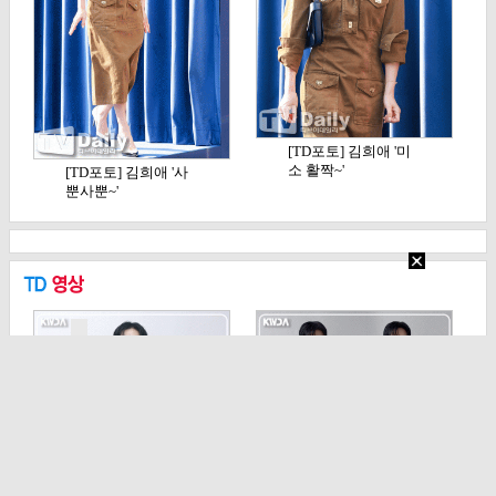
[TD포토] 김희애 '미
소 활짝~'
[TD포토] 김희애 '사
뿐사뿐~'
[TD영상] 정해인, '오
[TD영상] 안보현, 재
늘도 촉촉 눈빛…
벌형사 진이수처럼…