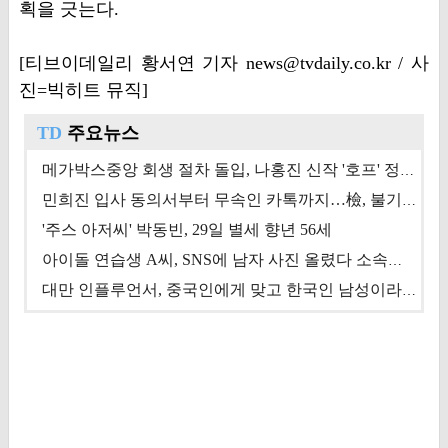
획을 긋는다.
[티브이데일리 황서연 기자 news@tvdaily.co.kr / 사
진=빅히트 뮤직]
TD
주요뉴스
메가박스중앙 회생 절차 돌입, 나홍진 신작 '호프' 정상 개봉에 쏠린 시선 [상반기 결산 기획]
민희진 입사 동의서부터 무속인 카톡까지…檢, 불기소 처분 근거들 [이슈&톡]
'주스 아저씨' 박동빈, 29일 별세 향년 56세
아이돌 연습생 A씨, SNS에 남자 사진 올렸다 소속사 퇴출
대만 인플루언서, 중국인에게 맞고 한국인 남성이라 진술 '후폭풍'