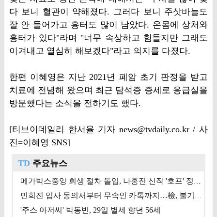
다 보니 혈관이 약해졌다. 그러다 보니 주삿바늘도
잘 안 들어가고 흉터도 많이 남았다. 온몸에 상처와
흉터가 있다"라며 "너무 속상하고 힘들지만 그래도
이겨내고 열심히 해보겠다"라고 의지를 다졌다.
한편 이혜영은 지난 2021년 폐암 초기 판정을 받고
치료에 전념해 왔으며 최근 담석증 증세로 응급실을
방문했다는 소식을 전하기도 했다.
[티브이데일리 한서율 기자 news@tvdaily.co.kr / 사
진=이혜영 SNS]
TD
주요뉴스
메가박스중앙 회생 절차 돌입, 나홍진 신작 '호프' 정상 개봉에 쏠린 시선 [상반기 결산 기획]
민희진 입사 동의서부터 무속인 카톡까지…檢, 불기소 처분 근거들 [이슈&톡]
'주스 아저씨' 박동빈, 29일 별세 향년 56세