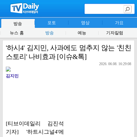
포토
영상
가요
방송
뉴스 홈
방송
예능
기자칼럼
'하시4' 김지민, 사과에도 멈추지 않는 '친친
스토리' 나비효과 [이슈&톡]
2026. 06.08. 16:29:08
김지민
[티브이데일리 김진석
기자] '하트시그널4'에