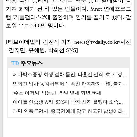
빅뱅 출신 승리와 농구선수 허웅 등과 열애설이 불
거져 화제가 된 바 있는 인물이다. Mnet 연애프로그
램 '커플팰리스2'에 출연하며 인기를 끌기도 했다. 팔
로워 수는 54.8만 명이다.
[티브이데일리 김진석 기자 news@tvdaily.co.kr/사진
=김지민, 유혜원, 박희선 SNS]
TD
주요뉴스
메가박스중앙 회생 절차 돌입, 나홍진 신작 '호프' 정상 개봉에 쏠린 시선 [상반기 결산 기획]
민희진 입사 동의서부터 무속인 카톡까지…檢, 불기소 처분 근거들 [이슈&톡]
'주스 아저씨' 박동빈, 29일 별세 향년 56세
아이돌 연습생 A씨, SNS에 남자 사진 올렸다 소속사 퇴출
대만 인플루언서, 중국인에게 맞고 한국인 남성이라 진술 '후폭풍'