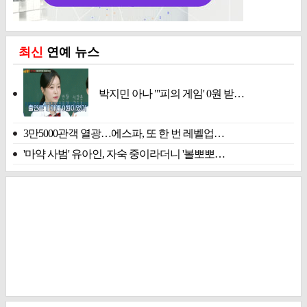
최신
연예 뉴스
박지민 아나 "'피의 게임' 0원 받…
3만5000관객 열광…에스파, 또 한 번 레벨업…
'마약 사범' 유아인, 자숙 중이라더니 '볼뽀뽀…