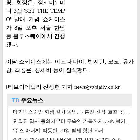
랑, 최정은, 정세비) 미
니 3집 'SET THE TEMP
O' 발매 기념 쇼케이스
가 8일 오후 서울 한남
동 블루스퀘어에서 진행
됐다.
이날 쇼케이스에는 이즈나 마이, 방지민, 코코, 유사
랑, 최정은, 정세비 등이 참석했다.
[티브이데일리 신정헌 기자 news@tvdaily.co.kr]
TD
주요뉴스
메가박스중앙 회생 절차 돌입, 나홍진 신작 '호프' 정상 개봉에 쏠린 시선 [상반기 결산 기획]
민희진 입사 동의서부터 무속인 카톡까지…檢, 불기소 처분 근거들 [이슈&톡]
'주스 아저씨' 박동빈, 29일 별세 향년 56세