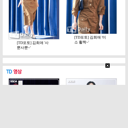
[TD포토] 김희애 '미
소 활짝~'
[TD포토] 김희애 '사
뿐사뿐~'
[TD영상] 키키, '벌써
[TD영상] 정해인, '오
기대되는 레트…
늘도 촉촉 눈빛…