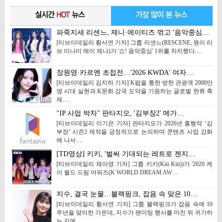
파죽지세 리센느, 제니·에이티즈 꺾고 '음악중심…
[티브이데일리 황서연 기자] 그룹 리센느(RESCENE, 원이 리
브 미나미 메이 제나)가 '쇼! 음악중심' 1위를 차지했다.…
장원영·카르멘 초접전…'2026 KWDA' 여자…
[티브이데일리 김지하 기자] K팝을 통한 방한 관광객 2000만
명 시대 실현과 K문화 강국 도약을 기원하는 글로벌 한류 축
제…
"IP 사업 박차" 판타지오, '김부장2' 메가…
[티브이데일리 이기은 기자] 판타지오가 2026년 흥행작 ‘김
부장’ 시즌2 제작을 긍정적으로 논의하며 콘텐츠 사업 강화
에 나서…
[TD영상] 키키, '벌써 기대되는 레트로 젠지…
[티브이데일리 채아영 기자] 그룹 키키(Kiii Kiii))가 '2026 케
이 월드 드림 어워즈(K WORLD DREAM AW…
지수, 결국 눈물…블랙핑크, 잡음 속 맞은 10…
[티브이데일리 황서연 기자] 그룹 블랙핑크가 잡음 속에 10
주년을 맞이한 가운데, 지수가 팬미팅 행사를 마친 뒤 귀가하
는 길에…