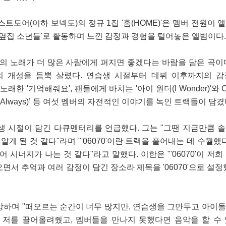
트도어(이하 보넥도)의 정규 1집 '홈(HOME)'은 멤버 전원이 
'옆집 소년들'로 활동하며 느낀 감정과 경험을 털어놓은 앨범이다.
은 팀의 노래가 더 많은 사람에게 퍼지면 좋겠다는 바람을 담은 곡이
의 개성을 듬뿍 살렸다. 연습생 시절부터 데뷔 이후까지의 
 노래한 '기억해줘요', 팬들에게 바치는 '아이 원더(I Wonder)'와
r, Always)’ 등 여섯 멤버의 자전적인 이야기를 녹인 트랙들이 담겼
생 시절이 담긴 다큐멘터리를 언급했다. 그는 "그땐 지금만큼 
알게 된 것 같다"라며 "'06070'이란 트랙을 풀어내는 데 수월했
 시너지가 나는 것 같다"라고 말했다. 이한은 "'06070'이 저
면서 추억과 여러 감정이 담긴 장소라 제목을 '06070'으로 설정
상하며 "떠오르는 순간이 너무 많지만, 연습생을 그만두고 아이
가 저를 끌어올려줬고, 멤버들을 만나지 못했다면 음악을 할 수