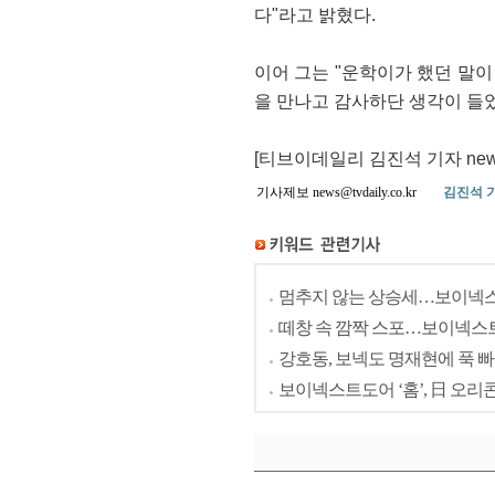
다"라고 밝혔다.
이어 그는 "운학이가 했던 말이
을 만나고 감사하단 생각이 들었
[티브이데일리 김진석 기자 news
기사제보 news@tvdaily.co.kr
김진석 
멈추지 않는 상승세…보이넥스트
떼창 속 깜짝 스포…보이넥스트
강호동, 보넥도 명재현에 푹 빠졌
보이넥스트도어 ‘홈’, 日 오리