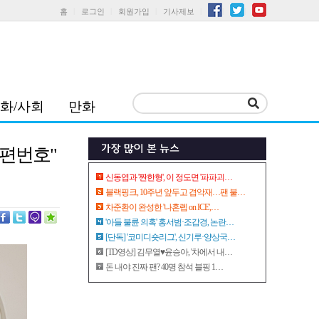
홈
로그인
회원가입
기사제보
화/사회
만화
우편번호"
신동엽과 '짠한형', 이 정도면 '파파괴…
블랙핑크, 10주년 앞두고 겹악재…팬 불…
차준환이 완성한 '나혼렙 on ICE',…
'아들 불륜 의혹' 홍서범·조갑경, 논란…
[단독] '코미디숏리그', 신기루·양상국…
[TD영상] 김무열♥윤승아, '차에서 내…
돈 내야 진짜 팬? 40명 참석 블핑 1…