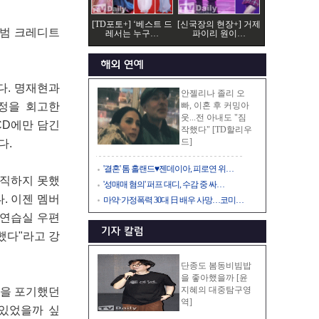
[TD포토+] ‘베스트 드
[신국장의 현장+] 거제
앨범 크레디트
레서는 누구…
파이리 원이…
다. 명재현과
안젤리나 졸리 오
감정을 회고한
빠, 이혼 후 커밍아
웃...전 아내도 "짐
 CD에만 담긴
작했다" [TD할리우
드]
다.
'결혼' 톰 홀랜드♥젠데이아, 피로연 위…
솔직하지 못했
'성매매 혐의' 퍼프 대디, 수감 중 싸…
다. 이젠 멤버
마약·가정폭력 30대 日 배우 사망…코미…
희 연습실 우편
했다"라고 강
단종도 봄동비빔밥
을 좋아했을까 [윤
지혜의 대중탐구영
돌을 포기했던
역]
 있었을까 싶