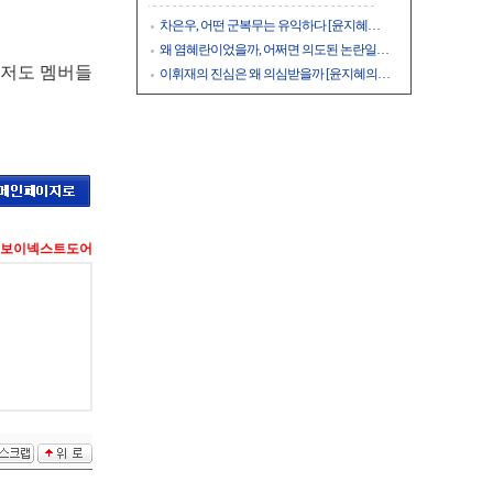
차은우, 어떤 군복무는 유익하다 [윤지혜…
왜 염혜란이었을까, 어쩌면 의도된 논란일…
 저도 멤버들
이휘재의 진심은 왜 의심받을까 [윤지혜의…
보이넥스트도어