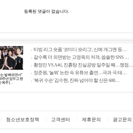
티빙 리그 숏폼 '코미디 숏리그', 신예 개그맨 등…
갈수록 더 외면받는 고영욱의 저격, 씁쓸한 SNS …
황정민 VS A씨, 진흙탕 진실공방 일주일 째…쟁점…
정준원, '놀뭐' 논란 속 유튜브 출연…극과 극 태…
사는 발 빠르면서"
10주년 앞두고 팬
'복귀 수순' 김수현, 진짜 넘어야 할 산은 600…
 폭주 […
청소년보호정책
고객센터
제휴문의
광고문의