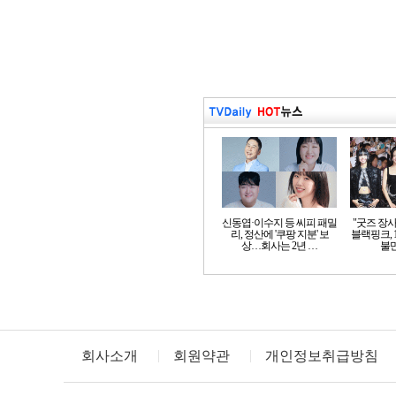
신동엽·이수지 등 씨피 패밀
"굿즈 장
리, 정산에 '쿠팡 지분' 보
블랙핑크, 
상…회사는 2년 …
불만
회사소개
회원약관
개인정보취급방침