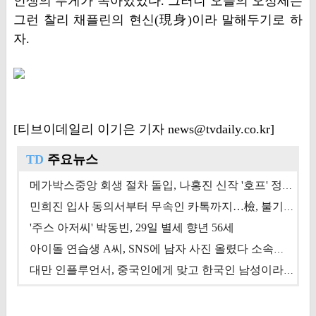
인생의 무게가 녹아있었다. 그러니 오늘의 오정세는
그런 찰리 채플린의 현신(現身)이라 말해두기로 하
자.
[티브이데일리 이기은 기자 news@tvdaily.co.kr]
TD
주요뉴스
메가박스중앙 회생 절차 돌입, 나홍진 신작 '호프' 정상 개봉에 쏠린 시선 [상반기 결산 기획]
민희진 입사 동의서부터 무속인 카톡까지…檢, 불기소 처분 근거들 [이슈&톡]
'주스 아저씨' 박동빈, 29일 별세 향년 56세
아이돌 연습생 A씨, SNS에 남자 사진 올렸다 소속사 퇴출
대만 인플루언서, 중국인에게 맞고 한국인 남성이라 진술 '후폭풍'