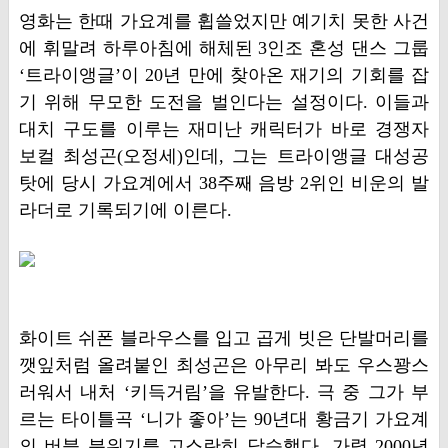
영화는 한때 가요계를 휩쓸었지만 예기치 못한 사건
에 휘말려 하루아침에 해체된 3인조 혼성 댄스 그룹
‘트라이앵글’이 20년 만에 찾아온 재기의 기회를 잡
기 위해 무모한 도전을 벌인다는 설정이다. 이들과
대치 구도를 이루는 재미난 캐릭터가 바로 경쟁자
보컬 최성곤(오정세)인데, 그는 트라이앵글 대성공
탓에 당시 가요계에서 38주째 음방 2위인 비운의 발
라더로 기록되기에 이른다.
화이트 쉬폰 블라우스를 입고 곱게 빗은 단발머리를
깻잎처럼 올려붙인 최성곤은 아무리 봐도 우스꽝스
러워서 내처 ‘키득거림’을 유발한다. 극 중 그가 부
르는 타이틀곡 ‘니가 좋아’는 90년대 황금기 가요계
의 버블 분위기를 고스란히 답습했다. 가령 2000년