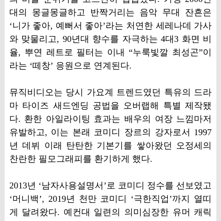
대의 몽글몽글하고 반짝거리는 음악 무대 잔흔은
‘니가 좋아, 예뻐서 좋아’라는 처연한 세레나데 가사
와 맞물리고, 90년대 향수를 자극하는 4대3 화면 비
율, 뿌연 레트로 필터는 이내 “누룩빛깔 최성곤”이
라는 ‘떼창’ 응원으로 연계된다.
뮤직비디오는 당시 가요계 트렌드였던 특유의 드라
마 타이즈 새드엔딩 공법을 오버랩해 특별 제작됐
다. 환한 아일라이팅 효과는 배우의 여장 느낌마저
유발하고, 이는 본래 코미디 장르의 강자로서 1997
년 데뷔 이래 탄탄한 기본기를 쌓아왔던 오정세의
찬란한 필모그래피를 환기하게 했다.
2013년 ‘남자사용설명서’로 코미디 정수를 선보였고
‘머니백’, 2019년 천만 코미디 ‘극한직업’까지 열띠
게 달려왔다. 예컨대 일련의 의미심장한 유머 캐릭