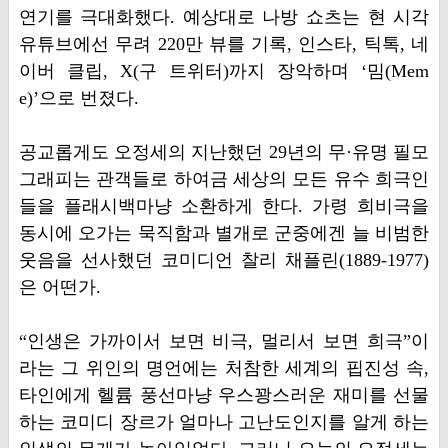
연기를 극대화했다. 예상대로 나방 쇼츠는 현 시각
유튜브에선 무려 220만 뷰를 기록, 인스타, 틱톡, 네
이버 클립, X(구 트위터)까지 장악하며 ‘밈(Mem
e)’으로 번졌다.
공교롭게도 오정세의 지난했던 29년의 무·유명 필모
그래피는 관객들로 하여금 세상의 모든 유수 희극인
들을 플래시백마냥 소환하게 한다. 가령 희비극을
동시에 오가는 묵직함과 별개로 군중에겐 늘 비범한
웃음을 선사했던 코미디언 찰리 채플린(1889-1977)
은 어떤가.
“인생은 가까이서 보면 비극, 멀리서 보면 희극”이
라는 그 위인의 명언에는 처참한 세계의 핍진성 속,
타인에게 헬륨 풍선마냥 우스꽝스러운 재미를 선물
하는 코미디 장르가 얼마나 고난도인지를 알게 하는