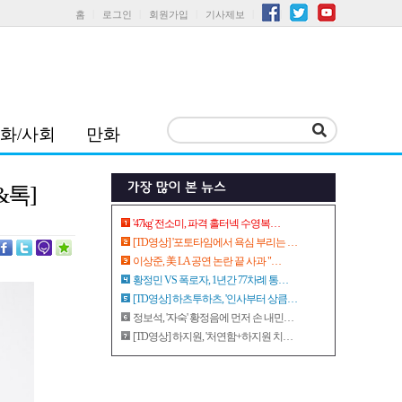
홈
로그인
회원가입
기사제보
화/사회
만화
&톡]
'47kg' 전소미, 파격 홀터넥 수영복…
[TD영상] '포토타임에서 욕심 부리는 …
이상준, 美 LA 공연 논란 끝 사과 "…
황정민 VS 폭로자, 1년간 77차례 통…
[TD영상] 하츠투하츠, '인사부터 상큼…
정보석, '자숙' 황정음에 먼저 손 내민…
[TD영상] 하지원, '처연함+하지원 치…