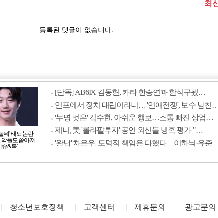
[단독] AB6IX 김동현, 카라 한승연과 한식구됐…
연프에서 정치 대립이라니… '연애전쟁', 보수 남친
'누명 벗은' 김수현, 아쉬운 행보…소통 빠진 상업…
제니, 美 '롤라팔루자' 공연 외신들 냉혹 평가 "…
'놀뭐' 태도 논란
모 악플도 쏟아져
'완납' 차은우, 도덕적 책임은 다했다…이하늬·유준
이슈&톡]
청소년보호정책
고객센터
제휴문의
광고문의