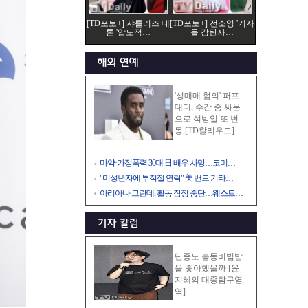
[TD포토+] 샤를리즈 테
[TD포토+] 전소영 '기자
론 '압도적…
들 감탄사…
'성매매 혐의' 퍼프
대디, 수감 중 싸움
으로 석방일 또 변
동 [TD할리우드]
마약·가정폭력 30대 日 배우 사망…코미…
"미성년자에 부적절 연락" 美 밴드 기타…
아리아나 그란데, 활동 잠정 중단…웨스트…
단종도 봄동비빔밥
을 좋아했을까 [윤
지혜의 대중탐구영
역]