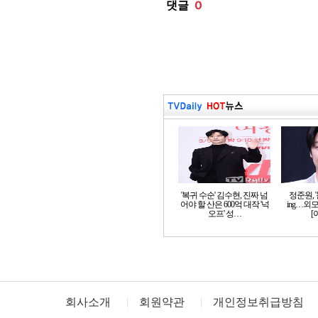
'복귀 수순' 김수현, 진짜 넘
정준원, 
어야 할 산은 600억 대작 '넉
ing…외
오프' 성…
[
회사소개
회원약관
개인정보취급방침