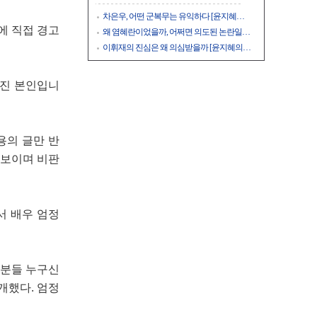
차은우, 어떤 군복무는 유익하다 [윤지혜…
에 직접 경고
왜 염혜란이었을까, 어쩌면 의도된 논란일…
이휘재의 진심은 왜 의심받을까 [윤지혜의…
사진 본인입니
용의 글만 반
 보이며 비판
서 배우 엄정
이분들 누구신
개했다. 엄정