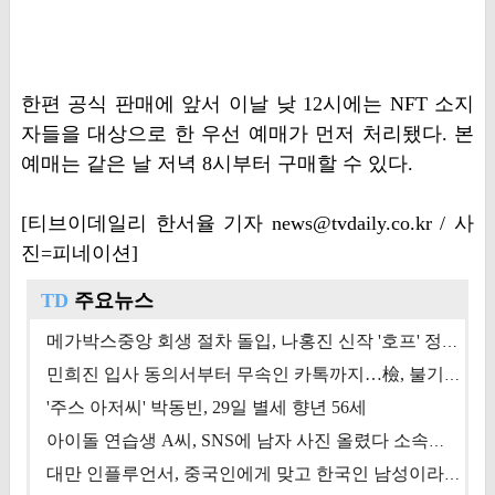
한편 공식 판매에 앞서 이날 낮 12시에는 NFT 소지
자들을 대상으로 한 우선 예매가 먼저 처리됐다. 본
예매는 같은 날 저녁 8시부터 구매할 수 있다.
[티브이데일리 한서율 기자 news@tvdaily.co.kr / 사
진=피네이션]
TD
주요뉴스
메가박스중앙 회생 절차 돌입, 나홍진 신작 '호프' 정상 개봉에 쏠린 시선 [상반기 결산 기획]
민희진 입사 동의서부터 무속인 카톡까지…檢, 불기소 처분 근거들 [이슈&톡]
'주스 아저씨' 박동빈, 29일 별세 향년 56세
아이돌 연습생 A씨, SNS에 남자 사진 올렸다 소속사 퇴출
대만 인플루언서, 중국인에게 맞고 한국인 남성이라 진술 '후폭풍'