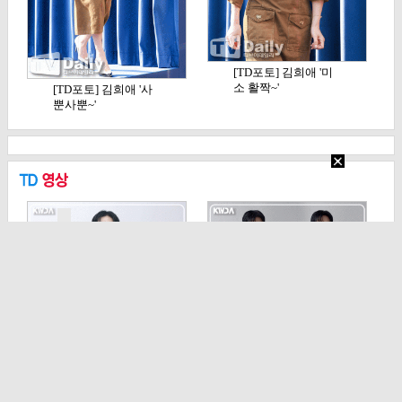
[TD포토] 김희애 '미
소 활짝~'
[TD포토] 김희애 '사
뿐사뿐~'
[TD영상] 정해인, '오
[TD영상] 안보현, 재
늘도 촉촉 눈빛…
벌형사 진이수처럼…