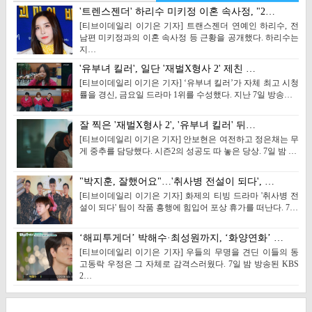
'트렌스젠더' 하리수 미키정 이혼 속사정, "2…
[티브이데일리 이기은 기자] 트랜스젠더 연예인 하리수, 전
남편 미키정과의 이혼 속사정 등 근황을 공개했다. 하리수는
지…
'유부녀 킬러', 일단 '재벌X형사 2' 제친 …
[티브이데일리 이기은 기자] ‘유부녀 킬러’가 자체 최고 시청
률을 경신, 금요일 드라마 1위를 수성했다. 지난 7일 방송…
잘 찍은 '재벌X형사 2', '유부녀 킬러' 뒤…
[티브이데일리 이기은 기자] 안보현은 여전하고 정은채는 무
게 중추를 담당했다. 시즌2의 성공도 따 놓은 당상. 7일 밤 …
"박지훈, 잘했어요"…'취사병 전설이 되다', …
[티브이데일리 이기은 기자] 화제의 티빙 드라마 '취사병 전
설이 되다' 팀이 작품 흥행에 힘입어 포상 휴가를 떠난다. 7…
‘해피투게더’ 박해수·최성원까지, ‘화양연화’ …
[티브이데일리 이기은 기자] 우들의 무명을 견딘 이들의 동
고동락 우정은 그 자체로 감격스러웠다. 7일 밤 방송된 KBS
2…