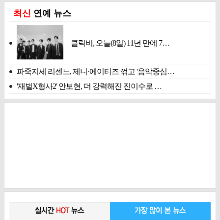
최신
연예 뉴스
클릭비, 오늘(8일) 11년 만에 7…
파죽지세 리센느, 제니·에이티즈 꺾고 '음악중심…
'재벌X형사2' 안보현, 더 강력해진 진이수로 …