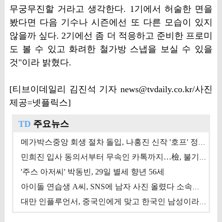
무궁무진할 거라고 생각한다. 1기에서 허술한 면을
봤다면 다음 기수나 시즌에선 또 다른 모습이 있지
않을까 싶다. 2기에선 좀 더 적응하고 준비한 프로미
도 볼 수 있고 화려한 철가방 스냅을 보실 수 있을
것"이라 밝혔다.
[티브이데일리 김진석 기자 news@tvdaily.co.kr/사진
제공=넷플릭스]
TD
주요뉴스
메가박스중앙 회생 절차 돌입, 나홍진 신작 '호프' 정상 개봉에 쏠린 시선 [상반기 결산 기획]
민희진 입사 동의서부터 무속인 카톡까지…檢, 불기소 처분 근거들 [이슈&톡]
'주스 아저씨' 박동빈, 29일 별세 향년 56세
아이돌 연습생 A씨, SNS에 남자 사진 올렸다 소속사 퇴출
대만 인플루언서, 중국인에게 맞고 한국인 남성이라 진술 '후폭풍'