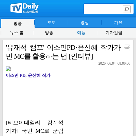
포토
영상
가요
방송
뉴스 홈
방송
예능
기자칼럼
'유재석 캠프' 이소민PD·윤신혜 작가가 국
민 MC를 활용하는 법 [인터뷰]
2026. 06.04. 08:00:00
이소민 PD, 윤신혜 작가
[티브이데일리 김진석
기자] 국민 MC로 군림