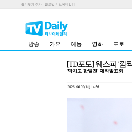
즐겨찾기 추가
글로벌 티브이데일리
방송
가요
예능
영화
포토
[TD포토] 웨스피 '깜
'닥치고 한일전' 제작발표회
2026. 06.02(화) 14:56