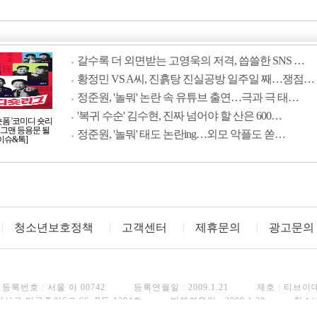
갈수록 더 외면받는 고영욱의 저격, 씁쓸한 SNS …
황정민 VS A씨, 진흙탕 진실공방 일주일 째…쟁점…
정준원, '놀뭐' 논란 속 유튜브 출연…극과 극 태…
'복귀 수순' 김수현, 진짜 넘어야 할 산은 600…
숏폼 '코미디 숏리
 개그맨 등용문 될
정준원, '놀뭐' 태도 논란ing…외모 악플도 쏟…
[이슈&톡]
청소년보호정책
고객센터
제휴문의
광고문의
등록번호 : 서울 아 00742
등록연월일 : 2009.1.21
제호 : 티브이
강서구 마곡중앙6로 66, B동 1204호
발행연월일 : 2009.1.28
청소
FAX : 02)3443-8248
Copyright(c) TV Daily. All rights reserved.