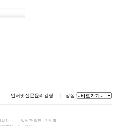
인터넷신문윤리강령
정정보도
데일리
발행/편집인 : 김범열
년보호책임자 : 이선민