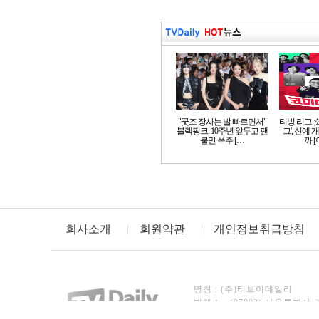
"굿즈 장사는 발 빠르면서"
티빙 리그 
블랙핑크, 10주년 앞두고 팬
그', 신예
불만 폭주 […
까 
회사소개
회원약관
개인정보취급방침
명칭 : (주)티브이데일리
발행소 : (07803) 서울특별시 
TEL : 02)3443-8246~7