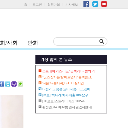
홈
로그인
회원가입
기사제보
화/사회
만화
스트레이 키즈 리노 "군백기? 국방의 의…
"굿즈 장사는 발 빠르면서" 블랙핑크, …
'나솔'·'나솔사계', 타 OTT 실시간…
티빙 리그 숏폼 '코미디 숏리그', 신예…
[속보] "박나래 회사 매출 10% 요구…
[TD포토] 스트레이 키즈 'THIS &…
황정민, A씨에 62통 먼저 걸었지만 내…