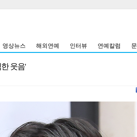
영상뉴스
해외연예
인터뷰
연예칼럼
문
찍한 웃음'