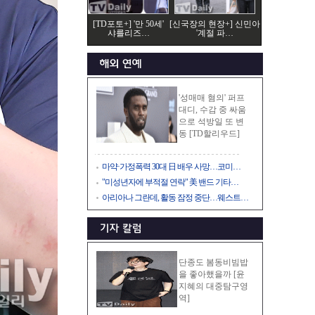
[TD포토+] '만 50세'
[신국장의 현장+] 신민아
샤를리즈…
'계절 파…
'성매매 혐의' 퍼프
대디, 수감 중 싸움
으로 석방일 또 변
동 [TD할리우드]
마약·가정폭력 30대 日 배우 사망…코미…
"미성년자에 부적절 연락" 美 밴드 기타…
아리아나 그란데, 활동 잠정 중단…웨스트…
단종도 봄동비빔밥
을 좋아했을까 [윤
지혜의 대중탐구영
역]