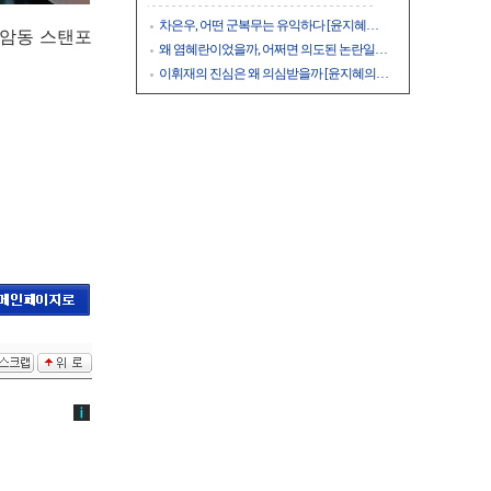
차은우, 어떤 군복무는 유익하다 [윤지혜…
 상암동 스탠포
왜 염혜란이었을까, 어쩌면 의도된 논란일…
이휘재의 진심은 왜 의심받을까 [윤지혜의…