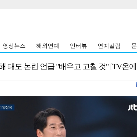
영상뉴스
해외연예
인터뷰
연예칼럼
문
해 태도 논란 언급 "배우고 고칠 것" [TV온에