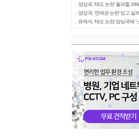
양상국, '태도 논란' 돌파할 20
양상국, '연애관 논란' 딛고 실
유재석, '태도 논란' 양상국에 "