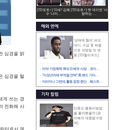
[TD포토+] 55세? 김혜
[TD포토+] 맷 데이먼 '사
수 '나이…
랑하는 …
'성매매 혐의' 퍼프
대디, 수감 중 싸움
으로 석방일 또 변
한 심경을 밝
동 [TD할리우드]
마약·가정폭력 30대 日 배우 사망…코미…
"미성년자에 부적절 연락" 美 밴드 기타…
은 심경을 털
아리아나 그란데, 활동 잠정 중단…웨스트…
세게 쓰는 경
러 전화해 사
단종도 봄동비빔밥
을 좋아했을까 [윤
지혜의 대중탐구영
역]
캐릭터로서 열