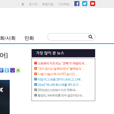
홈
로그인
회원가입
기사제보
화/사회
만화
어]
스트레이 키즈 리노 "군백기? 국방의 의…
"굿즈 장사는 발 빠르면서" 블랙핑크, …
'나솔'·'나솔사계', 타 OTT 실시간…
티빙 리그 숏폼 '코미디 숏리그', 신예…
[속보] "박나래 회사 매출 10% 요구…
[TD포토] 스트레이 키즈 'THIS &…
황정민, A씨에 62통 먼저 걸었지만 내…