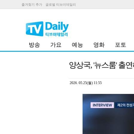
즐겨찾기 추가
글로벌 티브이데일리
방송
가요
예능
영화
포토
양상국, '뉴스룸' 출연
2026. 05.25(월) 11:55