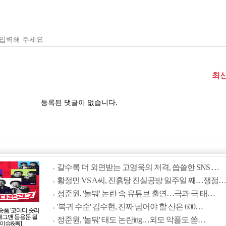
갈수록 더 외면받는 고영욱의 저격, 씁쓸한 SNS …
황정민 VS A씨, 진흙탕 진실공방 일주일 째…쟁점…
정준원, '놀뭐' 논란 속 유튜브 출연…극과 극 태…
'복귀 수순' 김수현, 진짜 넘어야 할 산은 600…
숏폼 '코미디 숏리
 개그맨 등용문 될
정준원, '놀뭐' 태도 논란ing…외모 악플도 쏟…
[이슈&톡]