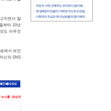
차은우, 어떤 군복무는 유익하다 [윤지혜…
왜 염혜란이었을까, 어쩌면 의도된 논란일…
이휘재의 진심은 왜 의심받을까 [윤지혜의…
 고치면서 잘
음부터 10년
 것도 아무것
 방송에서 보인
자신의 SNS
:
뉴스룸
|
양상국