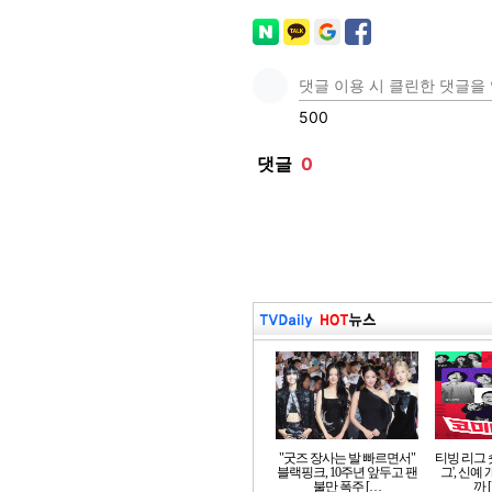
"굿즈 장사는 발 빠르면서"
티빙 리그 
블랙핑크, 10주년 앞두고 팬
그', 신예
불만 폭주 […
까 