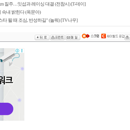
0km 질주…잇섭과 레이싱 대결 (전참시) [T-데이]
제 속내 밝힌다 (옥문아)
스타 될 때 조심, 반성하길" (놀뭐) [TV나우]