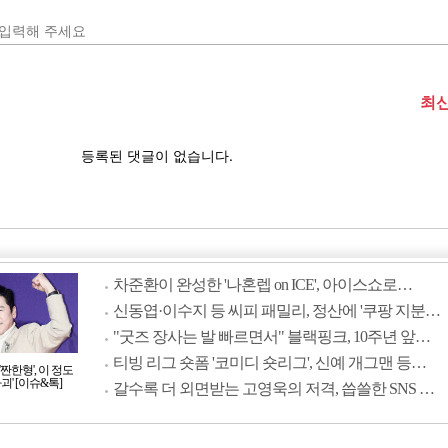
차준환이 완성한 '나혼렙 on ICE', 아이스쇼로…
신동엽·이수지 등 씨피 패밀리, 정산에 '쿠팡 지분…
"굿즈 장사는 발 빠르면서" 블랙핑크, 10주년 앞…
티빙 리그 숏폼 '코미디 숏리그', 신예 개그맨 등…
짠한형', 이 정도
괴' [이슈&톡]
갈수록 더 외면받는 고영욱의 저격, 씁쓸한 SNS …