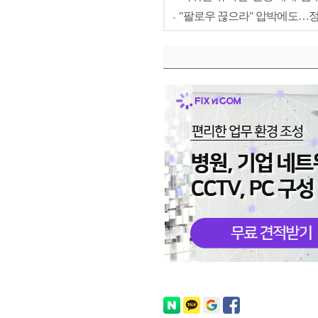
"팔로우 끊으라" 압박에도…정해