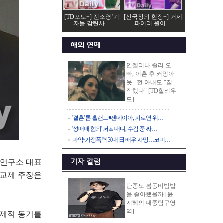
[TD포토+] 전소영 '기
[신국장의 현장+] 거제
자들 감탄사…
파이리 원이…
안젤리나 졸리 오
빠, 이혼 후 커밍아
웃...전 아내도 "짐
작했다" [TD할리우
드]
'결혼' 톰 홀랜드♥젠데이아, 피로연 위…
'성매매 혐의' 퍼프 대디, 수감 중 싸…
마약·가정폭력 30대 日 배우 사망…코미…
로연구소 대표
 교제 주장은
단종도 봄동비빔밥
을 좋아했을까 [윤
지혜의 대중탐구영
역]
경제적 동기를