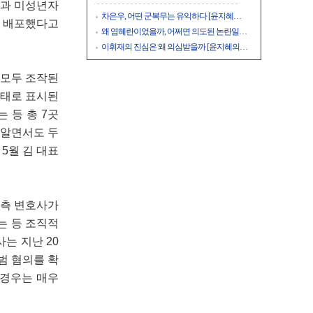
인과 미성년자
차은우, 어떤 군복무는 유익하다 [윤지혜…
을 배포했다고
왜 염혜란이었을까, 어쩌면 의도된 논란일…
이휘재의 진심은 왜 의심받을까 [윤지혜의…
 모두 조작된
상태로 표시된
 등 총 7곳
 알면서도 두
5월 김 대표
 측 변호사가
는 등 조직적
는 지난 20
범 혐의를 확
 경우는 매우