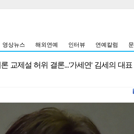
영상뉴스
해외연예
인터뷰
연예칼럼
문
론 교제설 허위 결론...'가세연' 김세의 대표