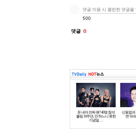
돈 내야 진짜 팬? 40명 참석
신동엽과 '
블핑 10주년, 안 하느니 못한
면 '파파
기념일 …