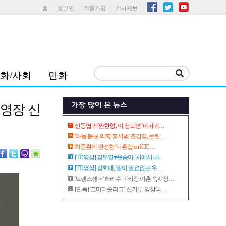
홈
로그인
회원가입
기사제보
화/사회
만화
 영장 신
신동엽과 '짠한형', 이 정도면 '파파괴…
'아들 불륜 의혹' 홍서범·조갑경, 논란…
차준환이 완성한 '나혼렙 on ICE',…
[TD영상] 김무열♥윤승아, '차에서 내…
[TD영상] 김희애, '말이 필요없는 우…
'트렌스젠더' 하리수 미키정 이혼 속사정…
[단독] '코미디숏리그', 신기루·양상국…