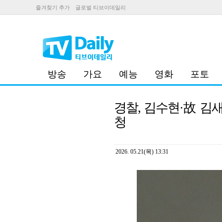
즐겨찾기 추가
글로벌 티브이데일리
방송
가요
예능
영화
포토
경찰, 김수현·故 김새
청
2026. 05.21(목) 13:31